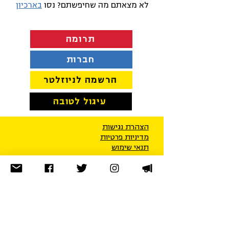
לא מצאתם מה שחיפשתם? נסו
בארכיון
תרומה
חברות
הרשמה לניוזלטר
עיגול לטובה
הצהרת נגישות
מדיניות פרטיו
ת
תנאי שימוש
מרכז ארצי:
תל-אביב | טלפון:
03-5608185
| פקס:
03-
5608165
ירושלים:
ת"ד 53262, ירושלים
9153102
| פקס:
02-6521219