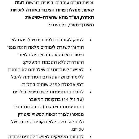
זכויות הורים עובדים. בפנייה דורשות 
רעות 
שאער, מנהלת פניות הציבור באגודה לזכויות 
האזרח, ועו"ד מהא שחאדה-סויטאת 
מאיתך-מעכי
, בין היתר: 
לספק לעובדות ולעובדים שילדיהם לא 
הוחזרו לשגרת לימודים מלאה הגנה מפני 
פיטורים או פגיעה בזכויותיהם לאור 
היעדרות ללא הסכמת המעסיק;
לאפשר לעובדות/ים שילדיהם לא הוחזרו 
ללימודים ושהעסקתם הסתיימה לקבל 
דמי אבטלה כמי ששוהים בחל"ת;
להכיר בהתפטרות לשם טיפול בילדים 
(עד גיל 14) בתקופת המשבר 
כהתפטרות מוצדקת (התפטרות בדין 
מפוטר) לצורך זכאות לפיצויי פיטורין 
ולדמי אבטלה ללא תקופת המתנה של 
90 יום.
להנחות מעסיקים לאפשר להורים עבודה 