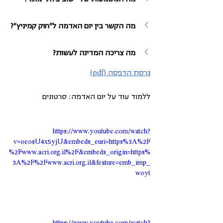
מה הקשר בין יום האדמה ל"חוק קמיניץ"? 
מה צריכה המדינה לעשות? 
גרסת הדפסה (pdf)
ללמוד עוד על יום האדמה: סרטונים
https://www.youtube.com/watch?
v=oeosU4x5yjU&embeds_euri=https%3A%2F
%2Fwww.acri.org.il%2F&embeds_origin=https%
3A%2F%2Fwww.acri.org.il&feature=emb_imp_
woyt
https://www.youtube.com/watch?