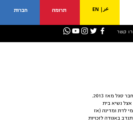
عر
EN
|
תרומה
חברות
רו קשר
פרופ' למשפטים באוניברסיטת רייכמן, בה הוא חבר סגל מאז 2013.
אצל נשיא בית
י לדת ומדינה (אז
תנדב באגודה לזכויות