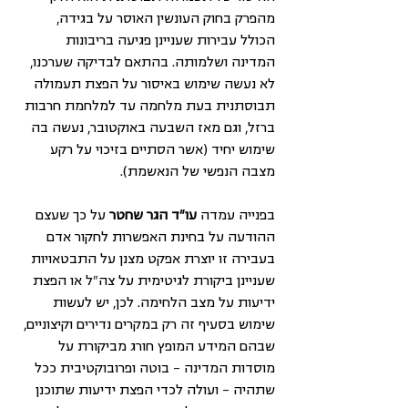
מהפרק בחוק העונשין האוסר על בגידה, 
הכולל עבירות שעניינן פגיעה בריבונות 
המדינה ושלמותה. בהתאם לבדיקה שערכנו, 
לא נעשה שימוש באיסור על הפצת תעמולה 
תבוסתנית בעת מלחמה עד למלחמת חרבות 
ברזל, וגם מאז השבעה באוקטובר, נעשה בה 
שימוש יחיד (אשר הסתיים בזיכוי על רקע 
מצבה הנפשי של הנאשמת). 
בפנייה עמדה
 עו"ד הגר שחטר
 על כך שעצם 
ההודעה על בחינת האפשרות לחקור אדם 
בעבירה זו יוצרת אפקט מצנן על התבטאויות 
שעניינן ביקורת לגיטימית על צה"ל או הפצת 
ידיעות על מצב הלחימה. לכן, יש לעשות 
שימוש בסעיף זה רק במקרים נדירים וקיצוניים, 
שבהם המידע המופץ חורג מביקורת על 
מוסדות המדינה – בוטה ופרובוקטיבית ככל 
שתהיה – ועולה לכדי הפצת ידיעות שתוכנן 