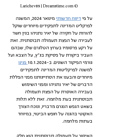
© Larichev89 | Dreamstime.com
על פי 
דיווח חדשותי
 מינואר 2024, המשנה 
לפרקליט המדינה לתפקידים מיוחדים שוקל 
להורות על חקירה של יאיר נתניהו בגין חשד 
לעבירה של הפצת תעמולה תבוסתנית. זאת 
על רקע פרסומיו בערוץ הטלגרם שלו, שבהם 
העביר ביקורת על פסיקת בג"ץ, על הצבא ועל 
גורמי הפיקוד השונים. ב-10.1.2024
 פנינו
למשנה לפרקליטות המדינה לתפקידים 
מיוחדים והבענו את הסתייגותנו מפני הפללת 
הדברים של יאיר נתניהו ומפני השימוש 
בעבירה האוסרת על הפצת תעמולה 
תבוסתנית בעת מלחמה. זאת ללא תלות 
בשאט הנפש הנגרם מדבריו, ונוכח הצורך 
האקוטי בהגנה על חופש הביטוי, במיוחד 
בעתות מלחמה. 
האיסור על תעמולה תבוסתנית הוא חלק 