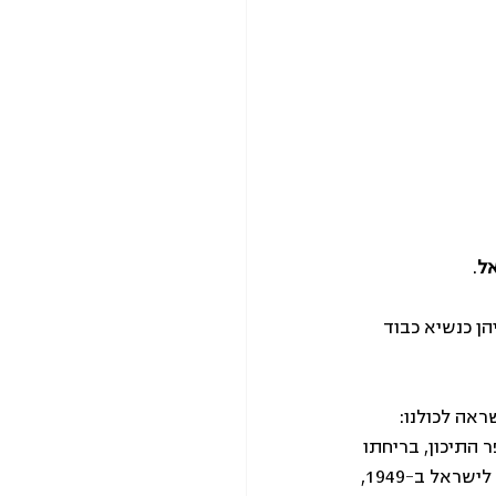
ל
.
ות האזרח במשך 22 שנה, עד ספטמבר 2023, ומאז כיהן כנשיא כבוד 
ראה לכולנו: 
התיכון, בריחתו 
לאיראן בשנת 1948 לאחר שהוצא נגדו צו מאסר בעיראק בשל פעילותו הפוליטית, ועלייתו לישראל ב-1949, 