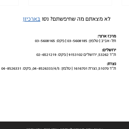
לא מצאתם מה שחיפשתם? נסו
בארכיון
מרכז ארצי:
תל-אביב | טלפון: 03-5608185 | פקס: 03-5608165
ירושלים:
ת"ד 53262, ירושלים 9153102 | פקס: 02-6521219
להקים מרפאות טיפת חלב
סגירת
נצרת:
בשכונות ירושלים המזרחית
טיפות
ת"ד 51070, נצרת 1616701 | טלפון: 04-8526333/4/5, פקס: 04-8526331
שמעבר לחומה
בנגב