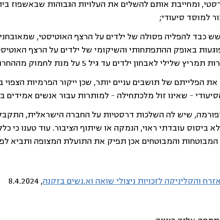
סטי, ומחייבת אותם להשלים את העלויות הגבוהות שבאשפוז ביתי
 למוסד סיעודי; 
 כבד להפליה פסולה של ילדים על הרצף האוטיסטי, שמאובחנים 
ות פוגעות באופק ההתפתחותי והשיקומי של ילדים על הרצף האוטיס
לילי לאבחון ילדים עד גיל 5 על מנת לחמוק מההחרגה הביטוחית; 
ת הפלייתם של תושבים עניים יותר, שכן ייקור הפרמיות הצפוי ב
סיעודי – שאינו זול מלכתחילה – למותרות עבור אנשים אמידים בל
רפורמה, שיש לה השלכות דרסטיות על החברה הישראלית, התקבל
 ביסוס עובדתי ראוי, הנמקה או שיתוף הציבור. עוד טענו כי כלל 
המבוטחות והמבוטחים אכן תפיק את התועלת המצופה ותביא לפ
זרח והקליניקה לזכויות ניצולי שואה וא.נשים בזקנה
, 8.4.2024