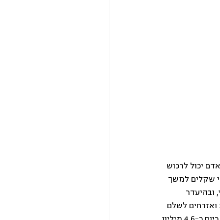
דם יכול לרכוש 
י שקלים למשך 
 ובהיעדר 
 ואזרחים לשלם 
מחירים סבירים ולדאוג לרווחתם הכלכלית והבריאותית העתידית, ככל שיזדקקו לכך. ואכן, כיום כ-4.6 מיליון 