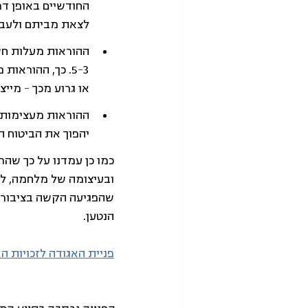
החודשיים באופן דר
לצאת מביתם ולעבור
ההוראות מעלות חשש
5-3. כך, ההורא
או גרוע מכך – מייצרות תמריץ ש
ההוראות מעצימות א
יהפוך את הביטוח ה
כמו כן עמדנו על כך שה
ובעיצומה של מלחמה, ללא
שהפגיעה הקשה בציבור 
הנטען.   
פניית האגודה לזכויות הא