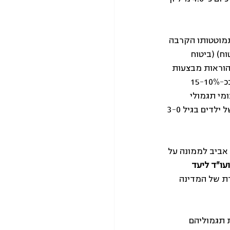
מוטטותו הקרבה 
יים (ביטוח) (ביטוח 
על שוק ההון. ההוראות מבצעות 
רפורמה בתחום וכוללות שלושה שינויים עיקריים מהמצב הקיים: הפחתת תגמולי הביטוח בכ-15-10% 
מי תגמולי 
הביטוח; והחרגת ילדים שהפכו סיעודיים בגילאים 5-3 מן הביטוח, בנוסף להחרגה קודמת של ילדים בגיל 3-0 
 אביב לממונה על 
ו"ד ליעד 
ת של המדינה 
 תגמוליהם 