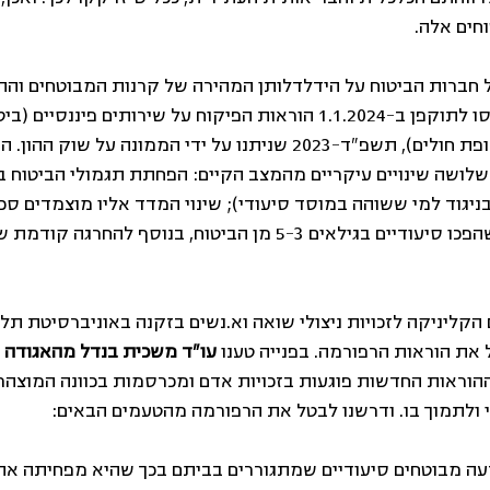
חים אלה.
חברות הביטוח על הידלדלותן המהירה של קרנות המבוטחים והת
של הביטוח הסיעודי, נכנסו לתוקפן ב-1.1.2024 הוראות הפיקוח על שירותים פיננס
סיעודי קבוצתי לחברי קופת חולים), תשפ"ד-2023 שניתנו על ידי הממונה 
יגוד למי ששוהה במוסד סיעודי); שינוי המדד אליו מוצמדים סכו
 הקליניקה לזכויות ניצולי שואה וא.נשים בזקנה באוניברסיטת תל
 את הוראות הרפורמה. בפנייה טענו 
עו"ד משכית בנדל מהאגודה וע
וראות החדשות פוגעות בזכויות אדם ומכרסמות בכוונה המוצהר
י ולתמוך בו. ודרשנו לבטל את הרפורמה מהטעמים הבאים:
ה מבוטחים סיעודיים שמתגוררים בביתם בכך שהיא מפחיתה את