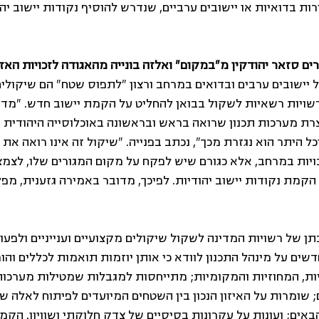
ות בדואיות או יישובים ערביים, שנדרש להוסיף נקודות יישוב יהו
ים סזאר יהודקין מ"במקום" ואלזה בונייה מהאגודה לזכויות האז
יישובים ערבים ובדואים במרחב ורצון "לתפוס שטח" הם שיקולים
יות רשאיות לשקול בבואן להחליט על הקמת יישוב חדש. "מדוב
רת מערכות תכנון שרואה בראש ובראשונה באוכלוסייה היהודית 
ל היתר הוא נגזרת מכך", נכתב בפנייה. "שיקול זה אינו רואה את 
ויות במרחב, אלא כגורם שיש לפקח על מקום המגורים שלו, לצמצ
י הקמת נקודות יישוב יהודיות. לפיכך, מדובר באמירה גזענית, מפ
תן של רשויות המדינה לשקול שיקולים מקצועיים וענייניים ולפעול 
חדשים על מינהל התכנון לוודא כי אותן יוזמות תואמות לכללים וה
ת, המחוזיות והמקומיות; מתייחסות למגבלות שמטילות מערכות
; שומרות על האיזון הנכון בין השטחים המיועדים לפיתוח לאלה 
אים; ועונות על עקרונות בסיסיים של צדק חלוקתי ושוויון. הקמ