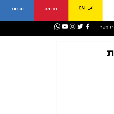
عر
EN
|
תרומה
חברות
רו קשר
ת