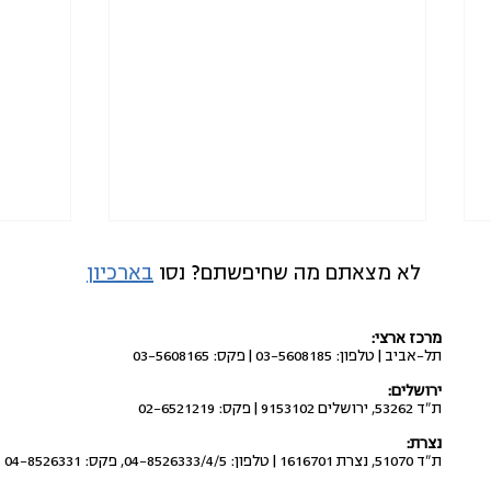
לא מצאתם מה שחיפשתם? נסו
בארכיון
מרכז ארצי:
תל-אביב | טלפון: 03-5608185 | פקס: 03-5608165
ירושלים:
ת"ד 53262, ירושלים 9153102 | פקס: 02-6521219
לבטל את העברת התקציבים
ניסיו
נצרת:
מתוכנית החומש לחברה הערבית
בחברה
ת"ד 51070, נצרת 1616701 | טלפון: 04-8526333/4/5, פקס: 04-8526331
למשטרה ולשב"כ