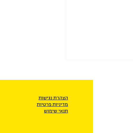
הצהרת נגישות
מדיניות פרטיו
ת
תנאי שימוש
נות לערב את שב"כ בפשיעה
 הערבית