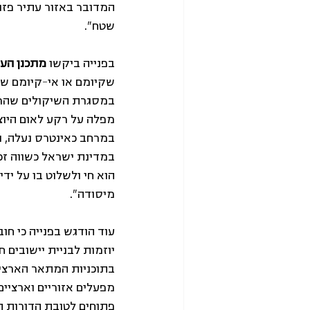
המדובר באזור עתיר פזור
שטח". 
בפנייה ביקשו 
מתכנן הער
שקיומם או אי-קיומם של 
במסגרת השיקולים שהרשו
מפלה על רקע לאום היוצ
במרחב כאינטרס נעלה, וכ
במדינת ישראל כשווה זכ
הוא חי ולשלוט בו על יד
מיסודה". 
עוד הודגש בפנייה כי חוב
יוזמות לבניית יישובים 
בתוכניות המתאר הארציו
מפעלים אזוריים וארציים
פתוחים לטובת הדורות הב