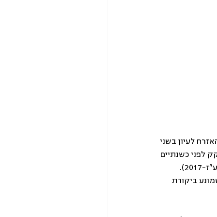
גודה לזכויות האזרח לעיון בשני 
ק לפני כשנתיים 
במיוחד לצורך זה (חוק סמכויות לשם מניעת ביצוע עבירות באמצעות אתר אינטרנט, התשע"ז-2017). 
ונע ביקורת 