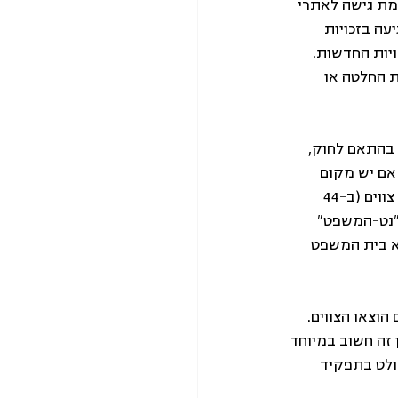
מת גישה לאתרי 
עה בזכויות 
יות החדשות. 
ת החלטה או 
בהתאם לחוק, 
אם יש מקום 
לממש את זכותו ולבקש את ביטול הצו. בשנתיים שחלפו מאז שהחוק נחקק הוצאו כבר 64 צווים (ב-44 
 פורסמו, ובאתר "נט-המשפט" 
א בית המשפט 
וצאו הצווים. 
זה חשוב במיוחד 
ולט בתפקיד 