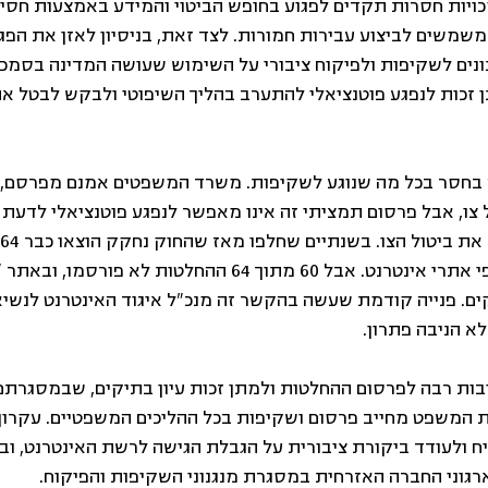
ויות חסרות תקדים לפגוע בחופש הביטוי והמידע באמצעות חסי
שמשים לביצוע עבירות חמורות. לצד זאת, בניסיון לאזן את הפגי
נונים לשקיפות ולפיקוח ציבורי על השימוש שעושה המדינה בסמכו
ן זכות לנפגע פוטנציאלי להתערב בהליך השיפוטי ולבקש לבטל א
 בחסר בכל מה שנוגע לשקיפות. משרד המשפטים אמנם מפרסם, 
 צו, אבל פרסום תמציתי זה אינו מאפשר לנפגע פוטנציאלי לדעת 
תיקים) לחסימה של אלפי אתרי אינטרנט. אבל 60 מתוך 64 ההחלטות לא
ם. פנייה קודמת שעשה בהקשר זה מנכ"ל איגוד האינטרנט לנשי
לא הניבה פתרון.
בות רבה לפרסום ההחלטות ולמתן זכות עיון בתיקים, שבמסגרתם ה
ת המשפט מחייב פרסום ושקיפות בכל ההליכים המשפטיים. עקרון 
ח ולעודד ביקורת ציבורית על הגבלת הגישה לרשת האינטרנט, וב
גוני החברה האזרחית במסגרת מנגנוני השקיפות והפיקוח.