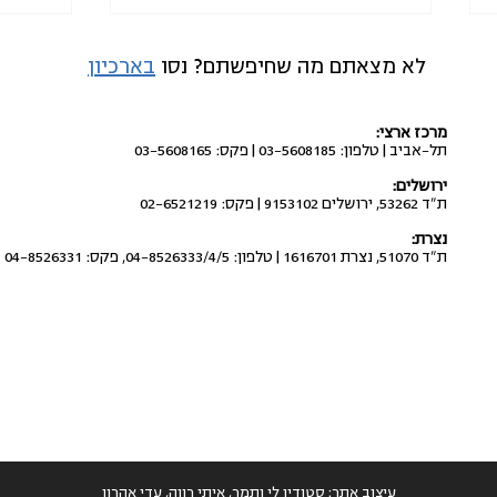
לא מצאתם מה שחיפשתם? נסו
בארכיון
מרכז ארצי:
תל-אביב | טלפון: 03-5608185 | פקס: 03-5608165
ירושלים:
ת"ד 53262, ירושלים 9153102 | פקס: 02-6521219
לבטל את העברת התקציבים
לבטל 
נצרת:
מתוכנית החומש לחברה הערבית
החדש
ת"ד 51070, נצרת 1616701 | טלפון: 04-8526333/4/5, פקס: 04-8526331
למשטרה ולשב"כ
עיצוב אתר:
סטודיו לי ותמר
,
איתי רווה
,
עדי אהרון