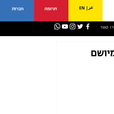
عر
EN
|
תרומה
חברות
רו קשר
מיושם