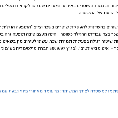
ורית. כמות השוטרים באירוע והצעדים שננקטו לקראתו מעלים 
ול הדעת של המשטרה.
שורים בחשדנות להעסקת שוטרים בשכר וציין: "התופעה הנגלית לעי
ר בצד עבודתו הרגילה כשוטר – הינה מעצם טיבה תופעה זרה ב
 שיטור רגילה בפעילות תמורת שכר, עשינו לעירוב מין בשאינו מינו
בשאינו מינו –  ידענו מכבר –  אינו מביא לטוב". (בג"ץ 5009/97 