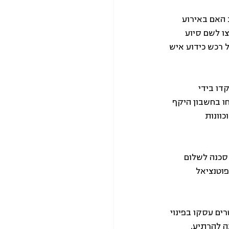
האם באירוע 
ו לשם סיוע 
רכש כידוע איש 
 שעבורם הופקדו בידי 
נלקחו בחשבון היקף 
וונות 
סכנה לשלום 
וטנציאל 
ים עסקו בפינוי 
 להרתיע, 