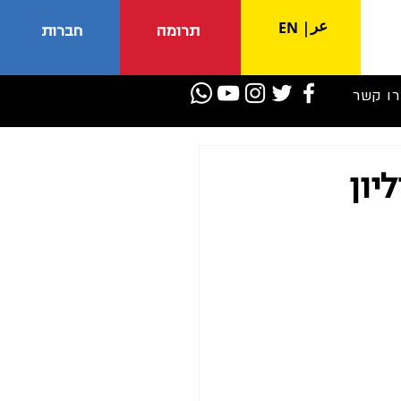
عر
EN
|
תרומה
חברות
רו קשר
משטרה קיבלה כ-2 מיליון