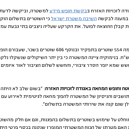
ה לזכויות האזרח ב
בקשת חופש מידע
 למשטרה, וביקשה לדעת 
 במענה לבקשה 
השיבה משטרת ישראל
 כי השוטרים בתשלום הוקצ
ת קבלן ההוצאה לפועל. את הקרקע שעליה ניצבים בתי גבעת עמל 
המשטרה הקצתה למשימה 554 שוטרים בתפקיד ובנוסף 606 שוטרים בשכר,
משטרה 1,868,671.44 ש"ח. בנימוקיה ציינה המשטרה כי בין יתר השיקולים שנשקלו 
חשש שמא יופר הסדר ציבורי, והחשש לשלום הציבור לאור איומים וכ
שטח וחופש המחאה באגודה לזכויות האזרח
: "בשום שלב לא היתה 
תושבים והניסיון של המשטרה להפוך מחאה לגיטימית לאירוע עם פ
 שגם קנה את שירותי המשטרה בתשלום".
מוחלט על שימוש בשוטרים בתשלום בהפגנות, וגם אם חלק מהשוטר
ת האם מטרתו של הכוח המשטרתי המופרז שנקנה בכסף פרטי היתה