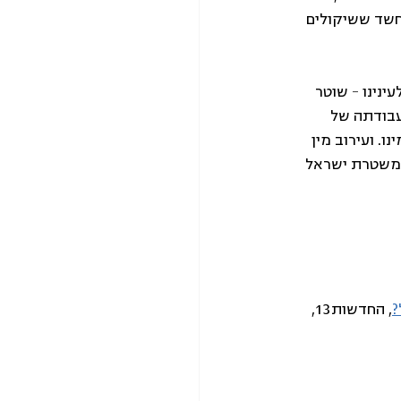
חשד ששיקולים 
נינו – שוטר 
עבודתה של 
. ועירוב מין 
חברת מולטימדיה בע"מ נ' משטרת ישראל 
, החדשות13, 