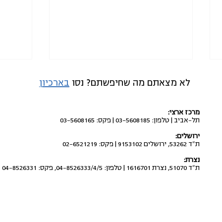
לא מצאתם מה שחיפשתם? נסו
בארכיון
מרכז ארצי:
תל-אביב | טלפון: 03-5608185 | פקס: 03-5608165
ירושלים:
ת"ד 53262, ירושלים 9153102 | פקס: 02-6521219
חשוב לדעת: מותר לתלות שלטים
להפסי
נצרת:
פוליטיים על מרפסות פרטיות!
עיתונ
ת"ד 51070, נצרת 1616701 | טלפון: 04-8526333/4/5, פקס: 04-8526331