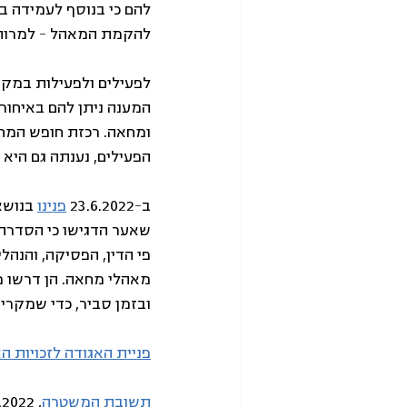
להם כי בנוסף לעמידה ב
להקמת המאהל – למרות שא
לפעילים ולפעילות במקרי
המענה ניתן להם באיחור,
ומחאה. רכזת חופש המח
הפעילים, נענתה גם היא 
ב-23.6.2022 
פנינו
 בנושא
שאער הדגישו כי הסדרת
פי הדין, הפסיקה, והנה
מאהלי מחאה. הן דרשו מה
ובזמן סביר, כדי שמקרים
פניית האגודה לזכויות ה
תשובת המשטרה
,
 27.6.2022