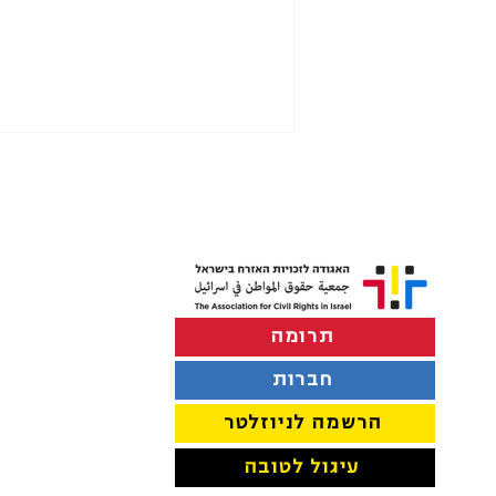
תרומה
לפרק את "ועדת ההסתה" של
משרד החינוך
חברות
הרשמה לניוזלטר
עיגול לטובה