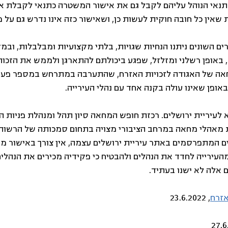
תנאי הנוהל עליהם לקבל גם את אישור המשטרה כתנאי לקבלת אי
ין כל חובה חוקית לעשות כן, ושאישור כזה אינו נדרש גם על פי
ם השונים ניתנו הנחיות שגויות, בלתי מקצועיות ומבלבלות, ובמק
 באופן רשלני ומזלזל, שפגע ביכולתם להתארגן ולממש את הזכות 
אה של האגודה לזכויות האזרח, שהתערבה במתרחש במספר פע
באופן שאינו עולה בקנה אחד עם נהלי העירייה.
 לעיריית ירושלים. רכזת חופש המחאה סיון תהל ומנהלת פניות הצ
 מאהלי מחאה במרחב הציבורי מצויה בתחום סמכותה של הרשות 
לים המתפרסמים באתר עיריית ירושלים עצמה, אין צורך באישור 
עירייה לחדד את הנהלים ולהבטיח כי פקידיה מכירים את הנהלים 
 אלה לא ישנו בעתיד.
אזרח
, 23.6.2022