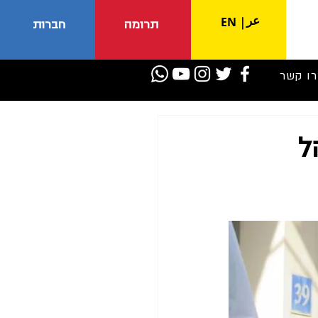
عر
EN
|
תרומה
חברות
רו קשר
ל