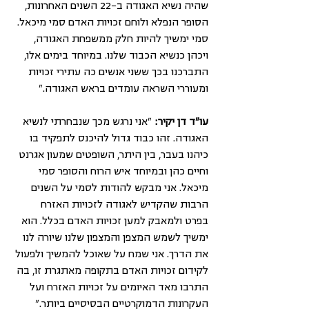
שהיה נשיא האגודה ב-22 השנים האחרונות, 
הסופר הנפלא ולוחם זכויות האדם סמי מיכאל. 
סמי ימשיך להיות חלק ממשפחת האגודה, 
ויכהן כנשיא הכבוד שלנו. במיוחד בימים אלו, 
התברכנו בכך ששני אנשים כה עתירי זכויות 
ומעוררי השראה עומדים בראש האגודה."
עו"ד דן יקיר:
 "אני נרגש מכך שנבחרתי לנשיא 
האגודה. זהו כבוד גדול להיכנס לתפקיד בו 
כיהנו בעבר, בין היתר, השופטים שמעון אגרנט 
וחיים כהן ובמיוחד איש הרוח והסופר סמי 
מיכאל. אני מבקש להודות לסמי על השנים 
הרבות שהקדיש לאגודה לזכויות האזרח 
בפרט ולמאבק למען זכויות האדם בכלל. הוא 
ימשיך לשמש המצפן והמצפון שלנו שיורה לנו 
את הדרך. אני שמח על שאוכל להמשיך ולפעול 
לקידום זכויות האדם בתקופה מאתגרת זו, בה 
התרבו מאד האיומים על זכויות האזרח ועל 
העקרונות הדמוקרטיים הבסיסיים ביותר."