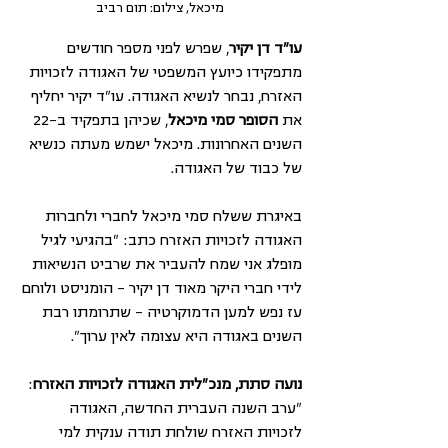
מיכאל, צילום: תום רביב
עו"ד דן יקיר
, שפרש לפני מספר חודשים 
מתפקידו כיועץ המשפטי של האגודה לזכויות 
האזרח, נבחר לנשיא האגודה. עו"ד יקיר יחליף 
את 
הסופר סמי מיכאל
, שכיהן בתפקיד ב-22 
השנים האחרונות. מיכאל ישמש מעתה כנשיא 
של כבוד של האגודה.
באיגרת ששלח סמי מיכאל לחברי ולחברות 
האגודה לזכויות האזרח כתב: "בהגיעי לגיל 
מופלג אני שמח להעביר את שרביט הנשיאות 
לידי חברי היקר מאוד דן יקיר – הומניסט ולוחם 
עז נפש למען הדמוקרטיה – שתרומתו רבת 
השנים באגודה היא עצומה לאין ערוך".
נועה סתת, מנכ"לית האגודה לזכויות האזרח
: 
"ערב השנה העברית החדשה, האגודה 
לזכויות האזרח שולחת תודה ענקית למי 