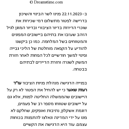
Dreamstime.com ©
ב-22.11.2023 פנינו לשר הבינוי והשיכון 
בדרישה לפטור מתשלום דמי שכירות את 
שוכרי הדירות בדיור הציבורי ובדיור המוגן לגיל 
הזהב שעזבו את בתיהם ביישובים המפונים 
והמטווחים בשל המלחמה. כמו כן ביקשנו 
להודיע על הקפאה מוחלטת של הליכי גבייה 
ופינוי למשך חודשיים לכל הפחות לאחר חזרת 
המשק לשגרה וחזרת הדיירים לבתיהם 
בבטחה.
בפנייה הדגישה מנהלת פניות הציבור
 עו"ד 
רעות שאער
 כי יש להחיל את הפטור לא רק על 
היישובים שהממשלה החליטה לפנות, אלא גם 
על יישובים שטווחו מספר רב של פעמים, 
דוגמת אשקלון, נתיבות ואופקים, שחלקם לא 
פונו על ידי המדינה ונאלצו להתפנות בכוחות 
עצמם. עוד היא הדגישה את הקשיים 