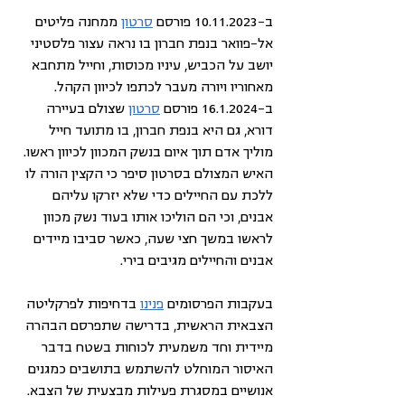
ב-10.11.2023 פורסם 
סרטון
 ממחנה פליטים 
אל-פוואר בנפת חברון בו נראה עצור פלסטיני 
יושב על הכביש, עיניו מכוסות, וחייל מתחבא 
מאחוריו ויורה מעבר לכתפו לכיוון הקהל. 
ב-16.1.2024 פורסם 
סרטון
 שצולם בעיירה 
דורא, גם היא בנפת חברון, בו מתועד חייל 
מוליך אדם תוך איום בנשק המכוון לכיוון ראשו. 
האיש המצולם בסרטון סיפר כי הקצין הורה לו 
ללכת עם החיילים כדי שלא יזרקו עליהם 
אבנים, וכי הם הוליכו אותו בעוד נשק מכוון 
לראשו במשך חצי שעה, כאשר סביבו מיידים 
אבנים והחיילים מגיבים בירי.
בעקבות הפרסומים 
פנינו
בדחיפות לפרקליטה 
הצבאית הראשית, בדרישה שתפרסם הבהרה 
מיידית וחד משמעית לכוחות בשטח בדבר 
האיסור המוחלט להשתמש בתושבים כמגנים 
אנושיים במסגרת פעילות מבצעית של הצבא. 