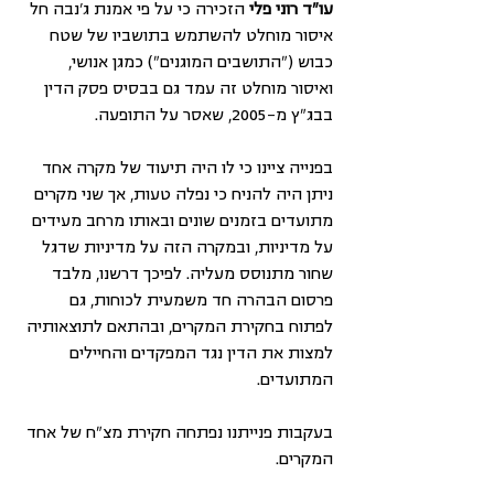
עו"ד רוני פלי 
הזכירה כי על פי אמנת ג'נבה חל 
איסור מוחלט להשתמש בתושביו של שטח 
כבוש ("התושבים המוגנים") כמגן אנושי, 
ואיסור מוחלט זה עמד גם בבסיס פסק הדין 
בבג"ץ מ-2005, שאסר על התופעה. 
בפנייה ציינו כי לו היה תיעוד של מקרה אחד 
ניתן היה להניח כי נפלה טעות, אך שני מקרים 
מתועדים בזמנים שונים ובאותו מרחב מעידים 
על מדיניות, ובמקרה הזה על מדיניות שדגל 
שחור מתנוסס מעליה. לפיכך דרשנו, מלבד 
פרסום הבהרה חד משמעית לכוחות, גם 
לפתוח בחקירת המקרים, ובהתאם לתוצאותיה 
למצות את הדין נגד המפקדים והחיילים 
המתועדים.
בעקבות פנייתנו נפתחה חקירת מצ"ח של אחד 
המקרים. 