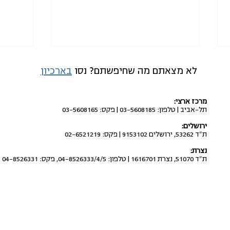
לא מצאתם מה שחיפשתם? נסו
בארכיון
מרכז ארצי:
תל-אביב | טלפון: 03-5608185 | פקס: 03-5608165
ירושלים:
ת"ד 53262, ירושלים 9153102 | פקס: 02-6521219
לעצור את פשיטות המתנחלים
להחזי
נצרת:
ולהפסיק את הענישה
פרות ש
ת"ד 51070, נצרת 1616701 | טלפון: 04-8526333/4/5, פקס: 04-8526331
הקולקטיבית בגדה