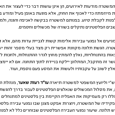
משטרה מודעות לאירועים, הן אינן עושות דבר כדי לעצור את ה
ת מיוזמתה כדי לאכוף את החוק, אלא פוגעת באופן פעיל ומודע ב
פנות לקבלת סיוע. בפנותם למשטרה בבקשה לאכיפה והגנה, ולמיצ
שבים הפלסטינים נתקלים בשורה של מכשולים וחסמים. 
מגיעים אל נפגעי עבירות אלימות קשות לגביית עדות מהם, אלא ד
רה. הגשת תלונה מקוונת אפשרית רק מצד בעלי מספר זהות ישר
ת בהתנחלויות, נאלץ להמתין מחוץ לגדר ההתנחלות, ולחכות לא
ר זה מתקבל, המתלונן יילקח בניידת לתוך התחנה. אם לא יימצ
אלץ לשוב על עקבותיו ולעשות את המסע פעם נוספת, ועוד. 
"י וליועץ המשפטי למשטרה תיארה 
עו"ד רעות שאער
, מנהלת הי
את מסלול המכשולים שנאלצים הפלסטינים לעבור בדרך להגשת תל
לו רק מעמיקות את האפליה הקיימת בין פלסטינים למתנחלים ב
פקידיה של המשטרה, ויוצרות אפקט מצנן שבו נפגעי עבירה פלסטי
 תלונה. שיעור נפגעי העבירה הפלסטינים שבוחרים כלל לא לפנו