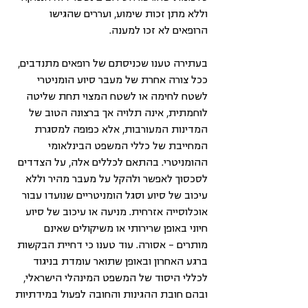
וללא מתן זכות שימוע, ועררים שהגישו 
הרופאים לא זכו למענה. 
בעתירה טענו שכניסתם של רופאים מתנדבים, 
ככל צורה אחרת של מעבר סיוע הומניטרי 
לשטח לחימה או לשטח המצוי תחת שליטה 
לוחמתית, אינה תלויה אך ברצונה הטוב של 
המדינות המעורבות, אלא כפופה למסגרת 
המחייבת של כללי המשפט הבינלאומי 
ההומניטרי. בהתאם לכללים אלה, על הצדדים 
לסכסוך לאפשר ולהקל על מעבר מהיר וללא 
עיכוב של סיוע וסגל הומניטריים שנועדו עבור 
אוכלוסייה אזרחית. מניעה או עיכוב של סיוע 
חיוני באופן שרירותי או משיקולים שאינם 
מותרים – אסורה. עוד טענו כי דחיית הבקשות 
ברגע האחרון ובאופן שתואר עומדת בניגוד 
לכללי היסוד של המשפט המינהלי הישראלי, 
ובהם חובת ההגינות והחובה לפעול במידתיות 