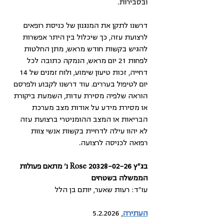
ובסבירות.
דרשנו לתקן את המנגנון של כניסת רופאים 
לרצועת עזה, כך שיכלול בין היתר אפשרות 
להגיש בקשות חודש מראש, מתן החלטות 
לפחות 21 יום מראש, הנמקה כתובה לכל 
דחייה, זכות טיעון שימוע, ולוח זמנים של 14 
יום לטיפול בעררים. עוד דרשנו לקבוע ולפרסם 
הוראה שלפיה מסירת עדות, השמעת ביקורת 
או מסירת מידע על אודות מצב מערכת 
הבריאות או המצב ההומניטרי ברצועת עזה 
לא יהוו עילה לדחיית בקשות אנשי צוות 
רפואה לכניסה לרצועה.
בג"ץ 20328-02-26 
Rose נ' 
מתאם פעולות 
הממשלה בשטחים
עו"ד: רעות שאער, יותם בן הלל
העתירה
, 5.2.2026