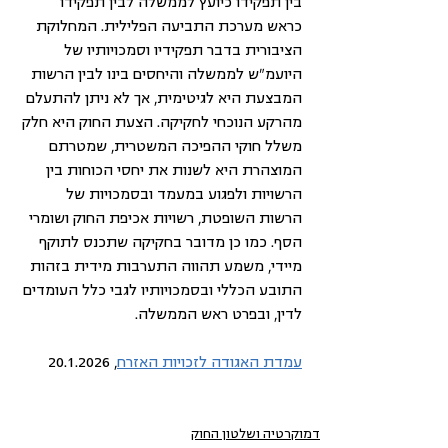
בין תפקידו כיועץ לממשלה לבין תפקידו 
כראש מערכת התביעה הפלילית. המחלוקת 
הציבורית בדבר תפקידיו וסמכויותיו של 
היועמ"ש לממשלה והיחסים בינו לבין הרשות 
המבצעת היא לגיטימית, אך לא ניתן להתעלם 
מהרקע הנוכחי לחקיקה. הצעת החוק היא חלק 
משלל חוקי ההפיכה המשטרית, שמטרתם 
המוצהרת היא לשנות את יחסי הכוחות בין 
הרשויות ולפגוע במעמד ובסמכויות של 
הרשות השופטת, רשויות אכיפת החוק ושומרי 
הסף. כמו כן מדובר בחקיקה שתכנס לתוקף 
מיידי, משמע תהווה התערבות מידית בזהות 
התובע הכללי ובסמכויותיו לגבי כלל העומדים 
לדין, ובפרט ראש הממשלה.
עמדת האגודה לזכויות האזרח
, 20.1.2026
דמוקרטיה ושלטון החוק