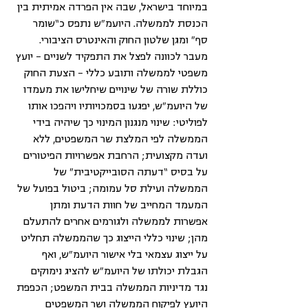
במיוחד בישראל, שבה אין הפרדה אמיתית בין 
הכנסת לממשלה. היועמ״ש נתפס כ“שומר 
סף” ומגן שלטון החוק והאינטרס הציבורי. 
מעבר לכוונה לפצל את התפקיד לשניים – יועץ 
משפטי לממשלה ותובע כללי – הצעת החוק 
כוללת שורה של שינויים שיחלישו את מעמדו 
של היועמ״ש, יפגעו בסמכויותיו ויהפכו אותו 
לפוליטי: שינוי מנגנון המינוי כך שיהיה בידי 
הממשלה לפי המלצת שר המשפטים, ללא 
ועדה מקצועית; הרחבת אפשרויות הפיטורים 
על בסיס “דעתה הסובייקטיבית” של 
הממשלה ועילת סל עמומה; ביטול בפועל של 
המעמד המחייב של חוות הדעת ומתן 
אפשרות לממשלה ולגורמים אחרים להתעלם 
מהן; שינוי כללי הייצוג כך שהממשלה תחליט 
על ייצוג עצמאי בלי אישור היועמ״ש, ואף 
הגבלת יכולתו של היועמ״ש להציג נימוקים 
נגד מדיניות הממשלה בבית המשפט; הכפפת 
היועץ לפיקוח הממשלה ושר המשפטים 