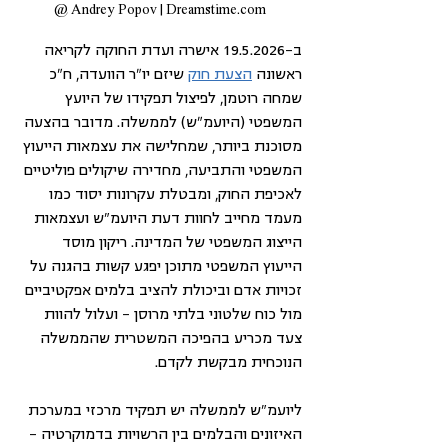
Andrey Popov | Dreamstime.com @
ב-19.5.2026 אישרה ועדת החוקה לקריאה 
ראשונה 
הצעת חוק
 שיזם יו"ר הוועדה, ח"כ 
שמחה רוטמן, לפיצול תפקידו של היועץ 
המשפטי (היועמ"ש) לממשלה. מדובר בהצעה 
מסוכנת ביותר, שמחלישה את עצמאות הייעוץ 
המשפטי והתביעה, מחדירה שיקולים פוליטיים 
לאכיפת החוק, ומבטלת עקרונות יסוד כמו 
מעמד מחייב לחוות דעת היועמ״ש ועצמאות 
הייצוג המשפטי של המדינה. ריקון מוסד 
הייעוץ המשפטי מתוכן יפגע קשות בהגנה על 
זכויות אדם וביכולת להציב בלמים אפקטיביים 
מול כוח שלטוני בלתי מרוסן – ועלול להוות 
צעד מכריע בהפיכה המשטרית שהממשלה 
הנוכחית מבקשת לקדם. 
ליועמ״ש לממשלה יש תפקיד מרכזי במערכת 
האיזונים והבלמים בין הרשויות בדמוקרטיה – 