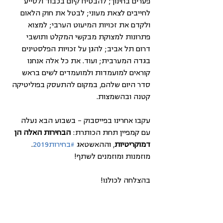
פערים בחינוך; להבטיח קיום בכבוד ולסייע 
לחייבים לצאת מעוני; לבטל את חוק הלאום 
ולקדם את זכויות המיעוט הערבי; למצוא 
פתרונות למצוקת מבקשי המקלט ותושבי 
דרום תל אביב; להגן על זכויות הפלסטינים 
בגדה המערבית; ועוד. את כל אלה אנחנו 
קוראים למועמדות ולמועמדים לשים בראש 
סדר היום שלהם, במקום להתעסק בפוליטיקה 
קטנה ובהשמצות.
עקבו אחרינו בפייסבוק – בשבוע הבא נעלה 
עם קמפיין תחת הכותרת: 
הבחירות האלה הן 
דמוקריטיות
, וההאשטאג 
#בחירות2019
. 
מוזמנות ומוזמנים לשתף!
בהצלחה לכולנו!