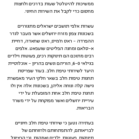
ממשיכות להיטלטל שעות בדרכים ולחצות 
מחסום כדי לקבל את השירות החיוני.
עשרות אלפי תושבים ישראלים מתגוררים 
בשכונות צפון מזרח ירושלים אשר מעבר לגדר 
ההפרדה - ראס ח'מיס, ראס שחאדה, דחיית 
א-סלאם ומחנה הפליטים שועפאט. אלפים 
רבים מתוכם הם תינוקות רכים, פעוטות וילדים 
בגילאי 6-0, הוריהם ונשים בהריון – אוכלוסיית 
היעד לשירותי טיפת חלב. בעוד שפריסת 
תחנות טיפות חלב בשאר חלקי העיר מאפשרת 
גישה קלה ונוחה אליהן, בשכונות אלה אין ולו 
תחנת טיפת חלב אחת המופעלת על ידי 
עיריית ירושלים ואשר מפוקחת על ידי משרד 
הבריאות.
בעתירה נטען כי שירותי טיפת חלב חיוניים 
לבריאותם, להתפתחותם ולרווחתם של 
תינוקות, פעוטות, ילדים ואמהות, וכי הרציונל 