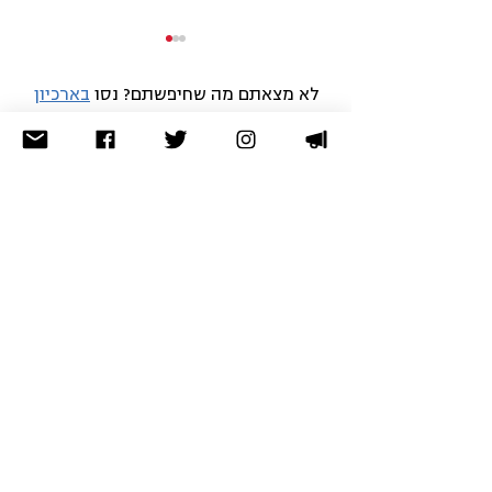
לא מצאתם מה שחיפשתם? נסו
בארכיון
תרומה
גזענומט - עושים מט לגזענות
חברות
הרשמה לניוזלטר
עיגול לטובה
הצהרת נגישות
מדיניות פרטיו
ת
תנאי שימוש
מרכז ארצי:
תל-אביב | טלפון:
03-5608185
| פקס:
03-
5608165