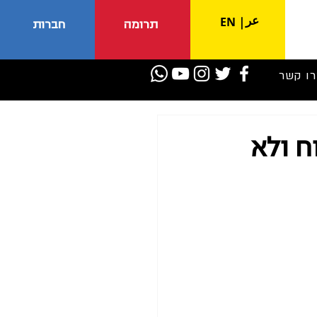
عر
EN
|
תרומה
חברות
רו קשר
ח ולא