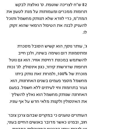
82 ש"ח לצריכה שוטפת. ס' נאלצת לבקש 
תרומות ממכרים ומעמותות על מנת לטעון את 
המת"מ, כדי לוודא שלא תנותק מחשמל ותוכל 
להעניק לבנה את הטיפול הרפואי שהוא זקוק 
לו.
ג', עותר נוסף, הוא קשיש הסובל מסכרת 
ומתסמונת דום נשימה בשינה, ולכן חייב 
להשתמש במכונת דחיסת אוויר. הוא גם נוטל 
תרופות שדורשות קירור, כגון אינסולין. לג' נכות 
מוכרת של 100%, ולמרות זאת נותק ביתו 
מחשמל מספר פעמים בשנים האחרונות, הוא 
נעזר בתרומות וחי לעיתים ללא חשמל. בפעם 
האחרונה שנותק מחשמל הוא נאלץ להשליך 
את האינסולין ולקנות מלאי חדש על אף עוניו.
העותרים טוענים כי במקרים שבהם צרכן צובר 
חוב, ובפרט כאשר מדובר באנשים החיים בעוני, 
יש לגבות אותו בדרכים המקובלות במדינת 