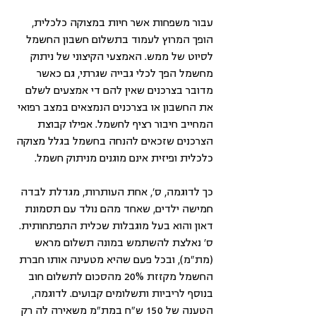
עבור משפחות אשר חיות במצוקה כלכלית, 
הופך המרוץ לעמוד בתשלום חשבון החשמל 
לסיוט של ממש. האמצעי הקיצוני של ניתוק 
מחשמל הפך לכלי גבייה שגרתי, גם כאשר 
מדובר בצרכנים שאין להם די אמצעים לשלם 
את החשבון או בצרכנים הנמצאים במצב רפואי 
המחייב חיבור רציף לחשמל. אפילו קבוצת 
הצרכנים שזכאים להנחה בחשמל בגלל מצוקה 
כלכלית ופיזית אינם מוגנים מניתוק חשמל.
כך לדוגמה, ס', אחת העותרות, מגדלת לבדה 
חמישה ילדים, שאחד מהם נולד עם תסמונת 
דאון והוא בעל מוגבלות שכלית התפתחותית. 
ס' נאלצת להשתמש במונה תשלום מראש 
(מת"מ), ובכל פעם שהיא מטעינה אותו חברת 
החשמל מקזזת 20% מהסכום לתשלום חוב 
בנוסף לריביות ותשלומים קבועים. לדוגמה, 
הטענה של 150 ש"ח במת"מ משאירה לה רק 