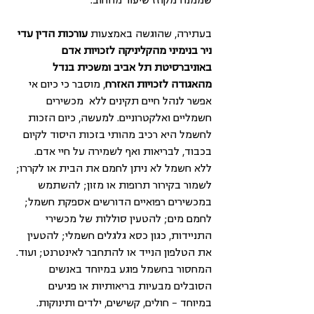
בעתירה, שהוגשה באמצעות 
עורכות הדין עדי 
ניר בנימיני מהקליניקה לזכויות אדם 
באוניברסיטת תל אביב ומשכית בנדל 
מהאגודה לזכויות האזרח
, מוסבר כי כיום אי 
אפשר לנהל חיים תקינים ללא  מכשירים 
חשמליים ואלקטרוניים. למעשה, כיום הזכות 
לחשמל היא רכיב מהותי בזכות היסוד לקיום 
בכבוד, לבריאות ואף לשמירה על חיי אדם. 
ללא חשמל לא ניתן לחמם את הבית או לקררו; 
לשמור בקירור תרופות או מזון; להשתמש 
במכשירים רפואיים הדורשים אספקת חשמל; 
לחמם מים; להטעין סוללות של מכשירי 
התניידות, כגון כסא גלגלים חשמלי; להטעין 
את הטלפון הנייד או להתחבר לאינטרנט; ועוד. 
המחסור בחשמל פוגע במיוחד באנשים 
הסובלים מבעיות בריאותיות או פגיעים 
במיוחד – חולים, קשישים, ילדים ותינוקות.