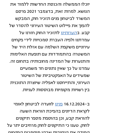
יוכלו הממשלה והכנסת החדשות ללמוד את 
הנושא. למרות זאת, בדצמבר 2021 פרסם 
המשרד לביטחון פנים תזכיר חוק, המבקש 
להפוך את פיילוט השיטור העירוני להסדר של 
קבע. ב
הערותינו
 לתזכיר החוק חזרנו על 
עמדתנו ולפיה העברת סמכויות לידי פקחים 
עירוניים משקפת השלמה עם אזלת היד של 
המשטרה בהתמודדות עם תופעת האלימות 
והתנערות של המדינה מחובותיה בתחום זה. 
עמדנו על כך שאין נתונים חד משמעיים 
שמעידים על האפקטיביות של השיטור 
העירוני, והתייחסנו לאפליה שיוצרת התוכנית 
בין רשויות מקומיות מבוססות לעניות. 
ב-16.12.2024 
פנינו
 לוועדה לביטחון לאומי 
לקראת הדיונים בהפיכת הוראת השעה 
להוראת קבע, וכן בהוספת מספר תיקונים 
לחוק. טענו כי התיקונים לחוק מרחיבים יתר על 
המידה את הנסיבות שבהן מוסמכים הפקחים 