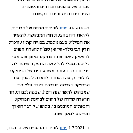
עמדה של ארגונים חברתיים והסנגוריה 
הציבורית ובפרסומים בתקשורת.
ב-9.6.2020 
פנינו
 לוועדת הפנים של הכנסת, 
לקראת דיון בהצעת חוק המבקשת להאריך 
את הפיילוט פעם נוספת. בפנייה קראו עורכות 
הדין 
דבי גילד-חיו ואן סוצ'יו
 לוועדת הפנים 
להפסיק לאשר את הפרויקט באופן אוטומטי 
כל שנה מבלי למלא את התפקיד שיועד לה – 
עריכת בקרת עומק משמעותית של הפרויקט. 
לחלופין קראה האגודה לוועדה להאריך את 
הפרויקט בשישה חודשים בלבד (ולא כפי 
שמבוקש למשך שנה וחצי), שבמהלכם תערוך 
הוועדה סדרה של דיונים לבחינת הפרויקט 
והכשלים המובנים בו. בסופו של דבר הוארך 
הפיילוט למשך שנה. 
ב-1.7.2021 
פנינו
 לוועדת הכספים של הכנסת, 