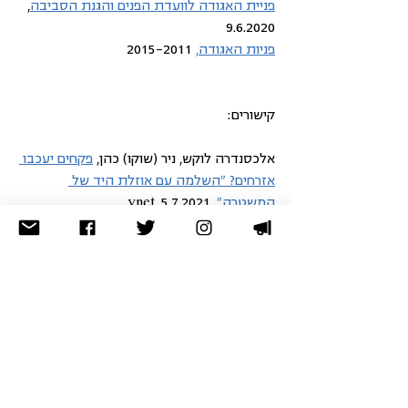
פניית האגודה לוועדת הפנים והגנת הסביבה
, 
9.6.2020
פניות האגודה,
 2015-2011
קישורים: 
אלכסנדרה לוקש, ניר (שוקו) כהן, 
פקחים יעכבו 
אזרחים? "השלמה עם אוזלת היד של 
המשטרה"
,
 5.7.2021, ynet
זכויות בהליך הפלילי
בכנסת
זכויות במגע עם המשטרה