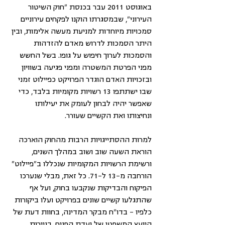
באוגוסט 2011 עבר בכנסת "חוק השיטור 
העירוני", שבמסגרתו הוקנו לפקחים עירוניים 
סמכויות מיוחדות למניעת מעשה אלימות, ובין 
היתר הסמכות לדרוש מאדם להזדהות 
והסמכות לערוך חיפוש על גופו. בשל החשש 
מפני הפרטת המשטרה ומפני פגיעה בשוויון 
ובזכויות האדם הוגדר הפרויקט כפיילוט זמני 
שבו ישתתפו 13 רשויות מקומיות בלבד, כדי 
שאפשר יהיה לבחון לעומק את יעילותו 
ונחיצותו ואת הקשיים שעורר. 
למרות ההסתייגויות הרבות מהחוק הוארכה 
הוראת השעה שוב ושוב במהלך השנים, 
ורשימת הרשויות המקומיות שנכללו ב"פיילוט" 
הורחבה מ-13 ל-71. כל זאת, מבלי שנערכו 
הפיקוח והבדיקות שנקבעו בחוק, ועל אף 
שהתגלעו קשיים שונים בפרויקט ועלו ביקורות 
כלפיו – בדו"ח מבקר המדינה, בחוות דעת של 
היועץ המשפטי של ועדת הפנים, בניירות 