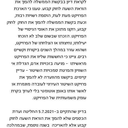
לקראת דיון בבקשת הממשלה להפוך את 
הוראת השעה לחוק קבוע. טענו כי הארכת 
הפרויקט מעת לעת, הוספת רשויות רבות, 
וכעת בקשת הממשלה להפוך את החוק  לחוק 
קבוע, רוקנו מתוכן את האופי הניסויי של 
הפרויקט. הזכרנו שבשום שלב לא הוכחו 
יעילותו, נחיצותו או הצלחתו של הפרויקט, 
ושהוא עורר במהלך השנים ביקורת וקשיים 
רבים. ציינו כי החששות שליוו את הפרויקט 
מראשיתו  - פגיעה בזכויות אדם, הגדלת אי 
השוויון והפרטת סמכויות השיטור – עדיין 
קיימים. ביקשנו מהוועדה לא להפוך את 
פרויקט השיטור העירוני לעובדה מוגמרת או 
לאשר אותו באופן אוטומטי בלי לערוך בקרת 
עומק משמעותית של הפרויקט.
בדיון שהתקיים ב-5.7.2021 החליטה ועדת 
הכספים שלא להפוך את הוראת השעה לחוק 
קבוע אלא להאריכה  בשנה נוספת, שבמהלכה 