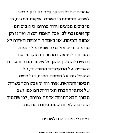
אומרים שחבל השקר קצר. זה נכון. אפשר 
לשכנע תמימים כי השמש שוקעת במזרח, כי 
מי ביבים מפיצים ניחוח פרחים, כי גנבים הם 
קדושים וברי לב. אבל האמת תנצח, ואין זו רק 
אמונה תמימה. אנו באגודה לזכויות האזרח לא 
מרימים ידיים מול מצגי שווא ומול יוזמות 
מסוכנות לפגיעה במרחב הדמוקרטי. אנו 
נחושים להמשיך להגן על שלטון החוק ומערכת 
האכיפה, על התקשורת החופשית, על 
המוחלשים, על חירויות הפרט, ועל חופש 
הביטוי והמחאה. אורך רוח ומאבק חסר פשרות 
של ארגוני החברה האזרחית הם כמו גשם 
מבורך הבא להרוות אדמה צחיחה, לפי שתמיד 
הוא יבוא למרות שנות בצורת ארוכות.
באיחולי חירות לנו ולשכנינו
ובברכת פסח ופסחא שמחים