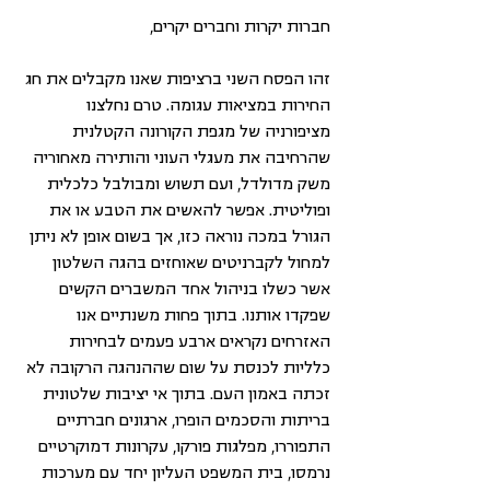
חברות יקרות וחברים יקרים,
זהו הפסח השני ברציפות שאנו מקבלים את חג 
החירות במציאות עגומה. טרם נחלצנו 
מציפורניה של מגפת הקורונה הקטלנית 
שהרחיבה את מעגלי העוני והותירה מאחוריה 
משק מדולדל, ועם תשוש ומבולבל כלכלית 
ופוליטית. אפשר להאשים את הטבע או את 
הגורל במכה נוראה כזו, אך בשום אופן לא ניתן 
למחול לקברניטים שאוחזים בהגה השלטון 
אשר כשלו בניהול אחד המשברים הקשים 
שפקדו אותנו. בתוך פחות משנתיים אנו 
האזרחים נקראים ארבע פעמים לבחירות 
כלליות לכנסת על שום שההנהגה הרקובה לא 
זכתה באמון העם. בתוך אי יציבות שלטונית 
בריתות והסכמים הופרו, ארגונים חברתיים 
התפוררו, מפלגות פורקו, עקרונות דמוקרטיים 
נרמסו, בית המשפט העליון יחד עם מערכות 