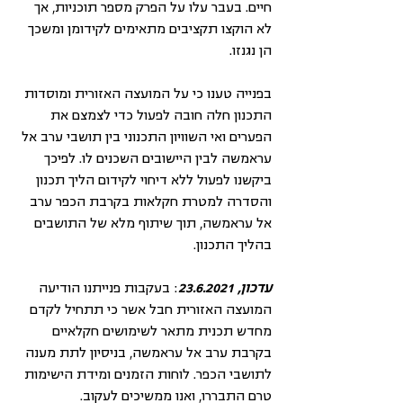
חיים. בעבר עלו על הפרק מספר תוכניות, אך 
לא הוקצו תקציבים מתאימים לקידומן ומשכך 
הן נגנזו.
בפנייה טענו כי על המועצה האזורית ומוסדות 
התכנון חלה חובה לפעול כדי לצמצם את 
הפערים ואי השוויון התכנוני בין תושבי ערב אל 
עראמשה לבין היישובים השכנים לו. לפיכך 
ביקשנו לפעול ללא דיחוי לקידום הליך תכנון 
והסדרה למטרת חקלאות בקרבת הכפר ערב 
אל עראמשה, תוך שיתוף מלא של התושבים 
בהליך התכנון.
עדכון, 23.6.2021
: בעקבות פנייתנו הודיעה 
המועצה האזורית חבל אשר כי תתחיל לקדם 
מחדש תכנית מתאר לשימושים חקלאיים 
בקרבת ערב אל עראמשה, בניסיון לתת מענה 
לתושבי הכפר. לוחות הזמנים ומידת הישימות 
טרם התבררו, ואנו ממשיכים לעקוב. 