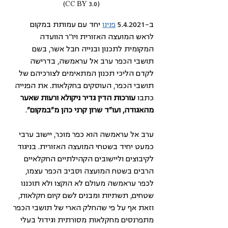
(CC BY 3.0)
ב-5.4.2021 
פנינו
 יחד עם עמותת במקום 
לראש המועצה האזורית ויו''ר הוועדה 
המקומית לתכנון ובנייה חבל אשר, בשם 
תושבי הכפר ערב אל עראמשה, בדרישה 
לקדם הליכי תכנון המתאימים לצורכיהם של 
תושבי הכפר, העוסקים בחקלאות. את הפנייה 
כתבו 
עורכות הדין גדיר ניקולא ורעות שאער 
מהאגודה, ועו"ד שרון קרני כהן מ"במקום"
.
ערב אל עראמשה הוא כפר מוכר, יישוב ערבי 
כמעט יחיד בשטחי המועצה האזורית. בניגוד 
לקיבוצים וליישובים הקהילתיים החקלאיים 
הרבים בשטח המועצה וסביב הכפר עצמו, 
לכפר עראמשה מעולם לא הוקצו ולא תוכננו 
שטחים, תשתיות ומבנים לשם קיום חקלאות, 
וזאת אף על פי שהחלק הארי של תושבי הכפר 
מתפרנסים מחקלאות מסורתית וגידול בעלי 