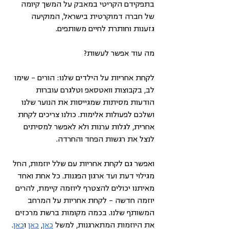
בתפקידם הקריטי במאבק על המשך קיומה 
של חברה דמוקרטית בישראל, המוקיעה 
גזענות וחותרת לחיים משותפים. 
מה עוד אפשר לעשות?
לקחת אחריות על הילדים שלנו: הורים – שימו 
לב, בקבוצות וואטסאפ וטלגרם עוברות 
הודעות מסיתות שמגייסות את הנוער שלנו 
ושלכם לפעולות אלימות. כולנו צריכים לקחת 
אחרית, לגלות ערנות ולא לאפשר למסיתים 
לנצל את רגשות הפחד והחרדה.
ואפשר גם לקחת אחריות עם שלל יוזמות, החל 
מגילוי דעת ועד ארגון הפגנות. כל אחת ואחד 
מאיתנו יכולים להצטרף ליוזמה קיימת, להרים 
יוזמה חדשה – לקחת אחריות על המרחב 
המשותף שלנו. בכמה מקומות ברשת מרכזים 
את היוזמות המתארגנות, למשל 
כאן
, 
כאן
 ו
כאן
. 