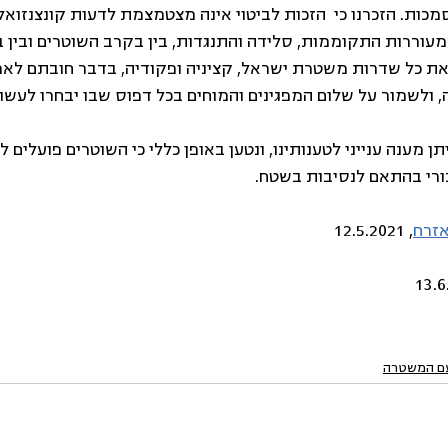
ות. הזכרנו כי  הזכות לביטוי אינה מצטמצמת לדעות קונצנזואלי
וררות התקוממות, סלידה והתנגדות, בין בקרב השוטרים ובין ב
את כל שדרות משטרת ישראל, קציניה ופקודיה, בדבר חובתם לא
ה, ולשמור על שלום המפגינים והמוחים בכל דפוס שבו יבחרו לעשות
מענה ענייני לטענותינו, ונטען באופן כללי כי השוטרים פועלים ל
רי בהתאם לנסיבות בשטח. 
אזרח
, 12.5.2021
עם המשטרה