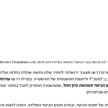
 בעיר כבושה" במחאה בשייח ג'ראח, 2010. Rrodrickbeiler | Dreamstime.com ©
ם דרשו מצעיר ירושלמי להסיר שלט מחאה שתלה בחלונו ועליו הכ
נו
 למפכ"ל וליועצת המשפטית של המשטרה. בפנייה דרשו 
עורכות
 הביטוי והמחאה סיון תהל
, שהמשטרה תפסיק לחבל בחוסר סמכו
 עם תכניהן.
 של חופש הביטוי, ובפרט חופש הביטוי הפוליטי, הזוכה להגנה משפ