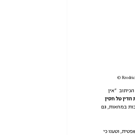
יתוב  "אין 
 הדין טל חסין 
ת במחאות, גם 
טית, וטענו כי 