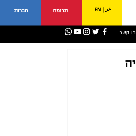
عر
EN
|
תרומה
חברות
רו קשר
וסייה