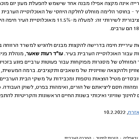
עירייה אינה מקצה אפילו מבנה אחד שישמש להפעלת מעון יום מוכ
ר – בחוסר הלימה מוחלט לחלקה היחסי של האוכלוסייה הערבית ב
הצורך הגדול והדרישה הציבורית לשירותי זה: למעלה מ-11.5% מ
ת עיריית חיפה בדרישה להקצות מבנים ולהגיש למשרד הרווחה 
ות עבור האוכלוסייה הערבית בעיר. 
עו"ד רעות שאער
, מנהלת פניו
ר המוחלט של מסגרות מפוקחות עבור פעוטות ערביים פוגע בזכויו
וויון ולהקצאה שוויונית של משאבים ותקציבים. ברמה המעשית, ה
ובסדים מטיל הוצאות נוספות ומכבידות על משקי הבית הערביים,
 ומהווה חסם ליציאתם של הורים, ואימהות בפרט, לשוק העבודה. כ
לחינוך שוויוני ואיכותי בשנות החיים הראשונות והקריטיות להתפ
אזרח
, 10.2.2022
 ובאפליה
הזכות לחינוך
החברה הערבית