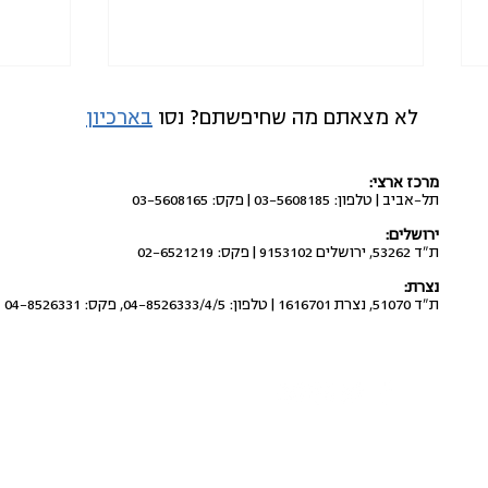
לא מצאתם מה שחיפשתם? נסו
בארכיון
מרכז ארצי:
תל-אביב | טלפון: 03-5608185 | פקס: 03-5608165
ירושלים:
ת"ד 53262, ירושלים 9153102 | פקס: 02-6521219
לבטל את העברת התקציבים
לפרק 
נצרת:
מתוכנית החומש לחברה הערבית
משרד 
ת"ד 51070, נצרת 1616701 | טלפון: 04-8526333/4/5, פקס: 04-8526331
למשטרה ולשב"כ