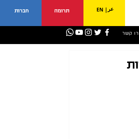
عر
EN
|
תרומה
חברות
רו קשר
ות