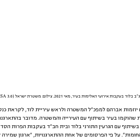
בות אירועי האלימות בעיר, מאי 2021. צילום: משטרת ישראל (CC BY-SA 3.0)
 יוזמות אברהם למפכ"ל המשטרה ולראש עיריית לוד, לקראת כנס ש
ת שהוקמו בעיר בשיתוף עם העירייה והמשטרה. מדובר בהתארגנוי
בשיתוף עם הגרעין התורני בלוד ובית חב"ד בעקבות הפרות הסדר
מות". על פי הפרסומים של אחת ההתארגנויות, "ארגון שמירה לו