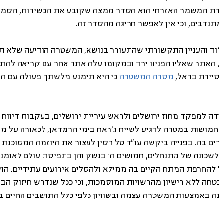
 המשמר האזרחי הוא הסדר ממצה שקובע את הכשירות, הסמכוי
נדבים, וכי אין לאפשר חריגה מהסדר זה. 
 לוד והעניין התקשורתי שהתעורר בנושא, המשטרה הודיעה שלא תי
 האתר שאליו הפנינו ירד ובמקומו עלה אתר אחר עם קריאה להת
סיירת בראל, 
מסרה המשטרה
 כי היא תימנע מלשתף פעולה עם הס
דה למפקד מחוז ירושלים ולראש עיריית ירושלים, בעקבות דיווח 
חמושות במטרה להגיע לשייח ג'ראח בימי הרמדאן, לכאורה על מ
ם בה. בפנייה ביקשה עו"ד טל חסין לעצור את היוזמה המסוכנת ו
לשכונה של מתנחלים, חמושים הן בנשק והן בתפיסת עולם לאומנית
 להחרפת המתח הקיים בה ממילא ולהסלים אירועים עתידיים. הוספ
חה ללא רישיון מהרשויות המוסמכות, וכי ככל שנדרש חיזוק הביט
ה באמצעות המשטרה עצמה ובשוויון כלפי כלל התושבים החיים בה