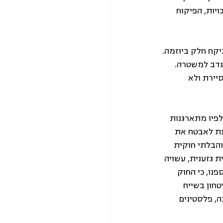
ות, הפיקוח 
קח חלק ביוזמה. 
נדב למשטרה. 
יירת ולא 
לפיו מתארגנות 
נת לאבטח את 
הבלתי חוקית 
 גזענית, עשויה 
נו, כי החוק 
חון בשייח 
, פלסטינים 