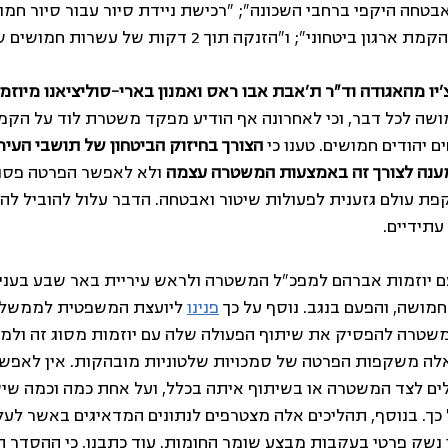
חה היקפי ברחבי השכונה"; "רכישת ניידת סיור עבור סיור חמוש
י"; ו"הזנקה תוך 2 דקות של עשרות חמושים שיעברו הכשרה". 
צ'יו מהאגודה וד"ר ת'אבת אבו ראס ואמנון בארי-סוליציאנו מיוז
מושה לכל דבר, וכי לאחרונה אף הודיע מפקד משטרת לוד על הקמ
 יהודים חמושים. טענו כי 
הצורך בחיזוק הביטחון של תושבי העיר 
ענה לצורך זה באמצעות המשטרה עצמה
 ולא לאפשר הפרטה פסו
פת עולם גזענית לפעולות שיטור ואבטחה. הדבר עלול להוביל ל
עתידיים.
ם יוזמות אברהם למפכ"ל המשטרה ולראש עיריית באר שבע בעניי
ושה, והפעם בנגב. נוסף על כך 
פנינו
 ליועצת המשפטית לממשלה 
משטרה להפסיק את שיתוף הפעולה שלה עם יוזמות מסוג זה ולמנ
ת אלה משקפות הפרטה של סמכויות שלטוניות מובהקות. אין לאפש
ים לצד המשטרה או בשיתוף איתה בכלל, ועל אחת כמה וכמה שיש
 כך. בנוסף, תהליכים אלה מצטרפים לנתונים המדאיגים באשר לעל
נשק פרטי בעקבות מבצע שומר החומות. עוד כתבנו, כי ההסדר החו