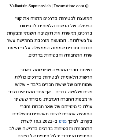
© Valiantsin Suprunovich | Dreamstime.com
המועצה לבטיחות בדרכים מתווה את קווי 
הפעולה של הרשות הלאומית לבטיחות 
בדרכים, מאשרת את תקציבה השנתי ומפקחת 
על פעילותה.  המועצה מורכבת מחמישה עשר 
חברות וחברים שממנה הממשלה על פי הצעת 
שרת התחבורה והבטיחות בדרכים.
רשימת חברי המועצה שפורסמה באתר 
הרשות הלאומית לבטיחות בדרכים כוללת 
שמותיהם של שישה חברים בלבד – שלוש 
נשים ושלושה גברים – אף אחד מהם אינו מבני 
או מבנות החברה הערבית. מבירור שעשינו 
עולה כי מינוייהם של שאר חברות וחברי 
המועצה אמורים להיות מאושרים ומושלמים 
בקרוב. לפיכך 
פנינו
 ב-10.3.2022 לשרת 
התחבורה והבטיחות בדרכים בדרישה ששלב 
המינויים העתידי יכלול מינויים של נציגים 