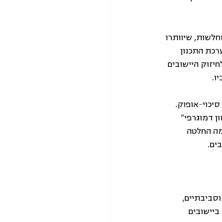
לשות, שיוותרו 
רכת התכנון 
יזוק היישובים 
ו.
יכוי-אופוק. 
 דמוגרפי" 
ה החלטה 
ים.
וסביבתיים, 
ביישובים 