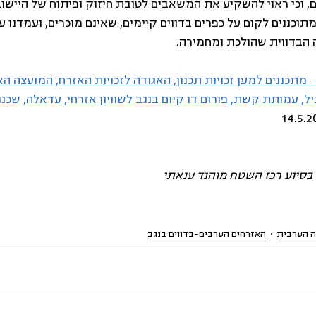
ים, וכי ראוי להשקיע את המשאבים לטובת חיזוק ופיתוח של היישוב
מתוכננים לקום על כפרים בדווים קיימים, שאינם מוכרים, ועמדנו על
 הבדווית שהולכת ומחמירה. 
- מתכננים למען זכויות תכנון, האגודה לזכויות האזרח, המועצה הא
ל, עמותת קשת, פורום דו קיום בנגב לשוויון אזרחי, עדאלה, שכנ
בסיוע רכז השטח מוהנד ענאתי
 הערבית
האזרחים הערבים-בדווים בנגב