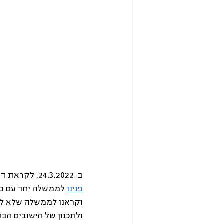
ב-24.3.2022, לקראת דיון בממשלה בהצעת החלטה להקמת חמישה יישובים חדשים במבואות ערד שבנגב,
פנינו
 לממשלה יחד עם פור
וקראנו לממשלה שלא לקד
ולתכנון של הישובים הבד