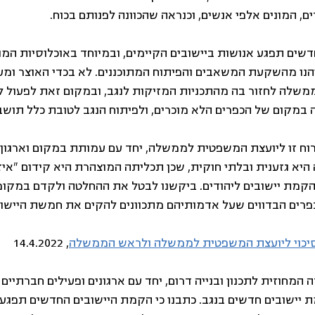
ם, המונים אלפי אנשים, וכנראה שהכוונה לפנותם בכוח. 
שים תפגע אנושות ביישובים הקיימים, ובמיוחד באוכלוסיות המוח
יהנו מהשקעת המשאבים והפיתוח המתוכננים. לא בכדי האוצר ומע
ממשלה לחזור בה מהתכניות המזיקות לנגב, ובמקום זאת לפעול לח
 במקום של הכפרים הלא מוכרים, ולפיתוח הנגב לטובת כלל תושבי
וח זו ליועצת המשפטית לממשלה, יחד עם עמותת במקום וארגון ס
א גזענית ובלתי חוקית, שכן תכליתה המוצהרת היא קידום "איזון
קמת יישובים ליהודים. ביקשנו לבטל את ההחלטה ולקדם במקומ
רים הבדווים שעל אדמותיהם מתכוונים להקים את חמשת היישוב
וסיכוי ליועצת המשפטית לממשלה ולראש הממשלה
, 14.4.2022 
ה המחוזית לתכנון ובנייה דרום, יחד עם ארגונים ופעילים חברתיים 
 יישובים חדשים בנגב. כתבנו כי הקמת היישובים החדשים תפגע 