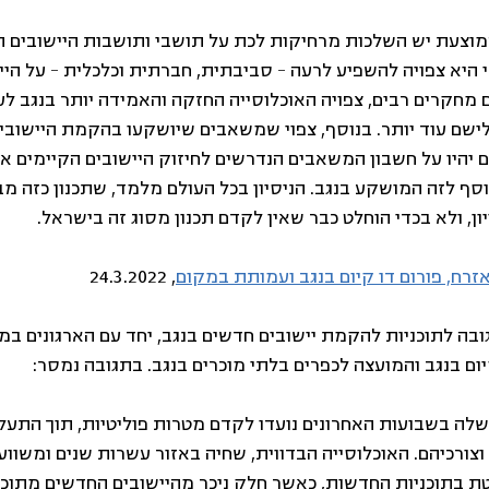
 המוצעת יש השלכות מרחיקות לכת על תושבי ותושבות היישובים הק
כי היא צפויה להשפיע לרעה – סביבתית, חברתית וכלכלית – על היי
מחקרים רבים, צפויה האוכלוסייה החזקה והאמידה יותר בנגב לעז
לישם עוד יותר. בנוסף, צפוי שמשאבים שיושקעו בהקמת היישובי
יהיו על חשבון המשאבים הנדרשים לחיזוק היישובים הקיימים או 
וסף לזה המושקע בנגב. הניסיון בכל העולם מלמד, שתכנון כזה מב
ון, ולא בכדי הוחלט כבר שאין לקדם תכנון מסוג זה בישראל.
אזרח, פורום דו קיום בנגב ועמותת במקום
, 24.3.2022
פרסמנו תגובה לתוכניות להקמת יישובים חדשים בנגב, יחד עם הארגונים במ
קיום בנגב והמועצה לכפרים בלתי מוכרים בנגב. בתגובה נמסר:
ה בשבועות האחרונים נועדו לקדם מטרות פוליטיות, תוך התעל
צורכיהם. האוכלוסייה הבדווית, שחיה באזור עשרות שנים ומשוועת
 בתוכניות החדשות, כאשר חלק ניכר מהיישובים החדשים מתוכנ