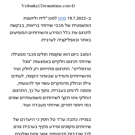
© Verbaska | Dreamstime.com
ב-19.7.2022 
פנינו
 למנכ"לית וליועצת 
המשפטית של מכבי שירותי בריאות, בבקשה 
לתרגם את כלל המידע והשירותים המופיעים 
באתר ובאפליקציה לערבית.
המצב כיום הוא שקופת חולים מכבי מפעילה 
שירותי תרגום חלקיים באמצעות "גוגל 
טרנסלייט". התרגום מתייחס רק לחלק זעיר 
מהשירותים והמידע שבאתר הקופה, לעתים 
עילג ובחלק מהמקרים עשוי אף להטעות, 
ומפנה לדפים בעברית. נוסף על כך, התרגום 
החלקי אינו תקף לשירותים משמעותיים שונים 
כמו זימוני תורים, שירותי מעבדה ועוד.
בפנייה כתבה עו"ד טל חסין כי היעדרם של 
שירותים מקוונים ומידע מקיף בערבית גורם 
לכך שרבבות מבוטחים, אשר אינם שולטים 