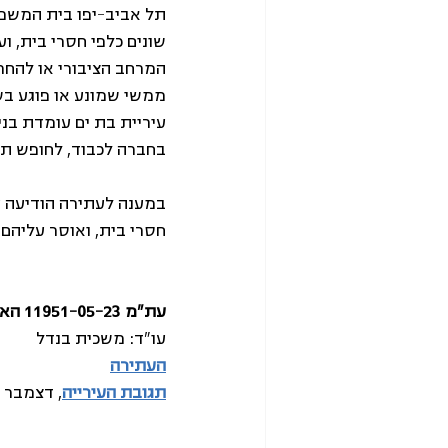
תל אביב-יפו בית המשפט 
שונים כלפי חסרי בית, ו
המרחב הציבורי או להחר
ממשי שמונע או פוגע בש
עיריית בת ים עומדת בני
בחברה לכבוד, לחופש תנו
במענה לעתירה הודיעה ע
חסרי בית, ואוסר עליהם
עת"מ 11951-05-23 האגודה לזכויות האזרח בישראל נ' ראש עיריית בת-ים, צביקה ברוט
עו"ד: משכית בנדל 
העתירה
תגובת העירייה
, דצמבר 2023