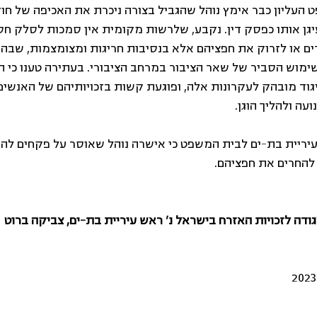
העליון כבר אימץ נוהל שהגביל בצורה ניכרת את האכיפה של חוקי 
עיגן אותו כפסק דין. נקבע, שלרשות מקומית אין סמכות לסלק חסר
ים או לזרוק את חפציהם אלא בנסיבות חריגות ומצומצמות, שבהן
ימוש הסביר של שאר הציבור במרחב הציבורי. בעתירה טענו כי ה
גוד מובהק לעקרונות אלה, ופוגעת קשות בזכויותיהם של האנשים 
עה ולהליך הוגן.
יריית בת-ים לבית המשפט כי אישרה נוהל שאוסר על פקחים להפע
 להחרים את חפציהם.