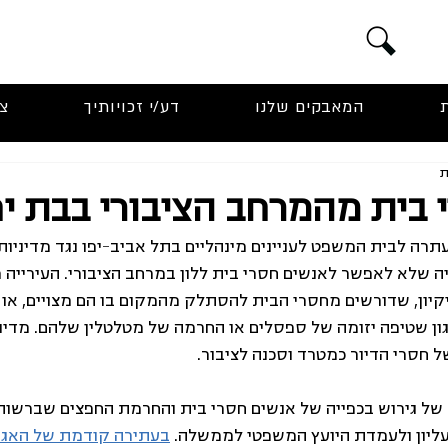
המאבקים שלנו
דע/י זכויותיך
צ
 בית מהמרחב הציבורי בבת י
תרה לבית המשפט לעניינים מינהליים בתל אביב-יפו נגד מדיניו
יה שלא לאפשר לאנשים חסרי בית ללון במרחב הציבורי. העירייה
יקיון, שדורשים מחסרי הבית להסתלק מהמקום בו הם מצויים, או 
ון שטיפה יזומה של ספסלים או החרמה של מטלטלין שלהם. מדיניו
 חסרי הדיור כמטרד וסכנה לציבור. 
ת של גירוש בכפייה של אנשים חסרי בית והחרמת החפצים שברשות
יון ולעמדת היועץ המשפטי לממשלה. 
בעתירה קודמת של האגו