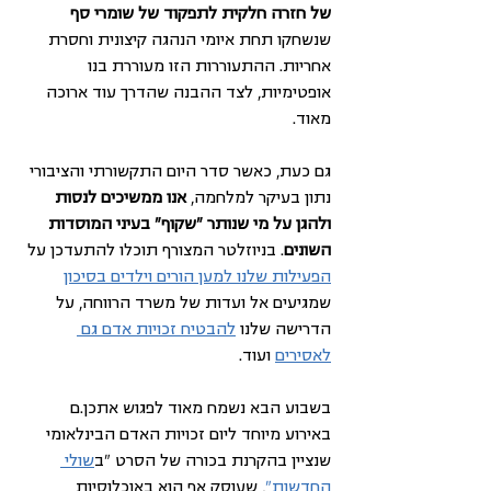
של חזרה חלקית לתפקוד של שומרי סף
שנשחקו תחת איומי הנהגה קיצונית וחסרת 
אחריות. ההתעוררות הזו מעוררת בנו 
אופטימיות, לצד ההבנה שהדרך עוד ארוכה 
מאוד.
גם כעת, כאשר סדר היום התקשורתי והציבורי 
נתון בעיקר למלחמה, 
אנו ממשיכים לנסות 
ולהגן על מי שנותר "שקוף" בעיני המוסדות 
השונים
. בניוזלטר המצורף תוכלו להתעדכן על 
הפעילות שלנו למען הורים וילדים בסיכון
שמגיעים אל ועדות של משרד הרווחה, על 
הדרישה שלנו 
להבטיח זכויות אדם גם 
לאסירים
ועוד. 
בשבוע הבא נשמח מאוד לפגוש אתכן.ם 
באירוע מיוחד ליום זכויות האדם הבינלאומי 
שנציין בהקרנת בכורה של הסרט "ב
שולי 
החדשות"
, שעוסק אף הוא באוכלוסיות 