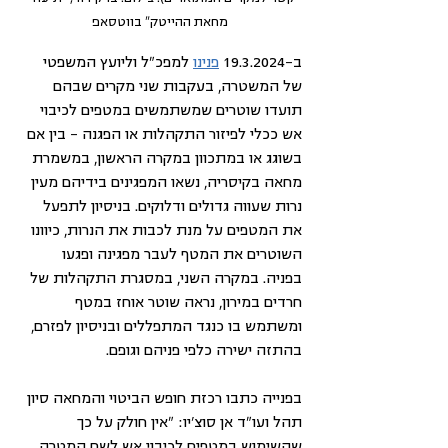
מחאת ההייטק" בווטסאפ
ב-19.3.2024 
פנינו
 למפכ"ל וליועץ המשפטי 
של המשטרה, בעקבות שני מקרים שבהם 
תועדו שוטרים שמשתמשים במטפים לכיבוי 
אש ככלי לפיזור התקהלות או הפגנה – בין אם 
בשוגג או במתכוון במקרה הראשון, במשמרת 
מחאה בקיסריה, נשאו המפגינים בידיהם מעין 
נרות שעווה גדולים ודלוקים. בניסיון לתפעל 
את המטפים על מנת לכבות את הנרות, כיוונו 
השוטרים את המטף לעבר מפגינה ופגעו 
בפניה. במקרה השני, במסגרת התקהלות של 
חרדים במירון, נראה שוטר אוחז במטף 
ומשתמש בו כנגד המתפללים ובניסיון לפזרם, 
בהתזה ישירה כלפי פניהם וגופם.
בפנייה כתבו רכזת חופש הביטוי והמחאה סיון 
תהל ועו"ד אן סוצ'יו: "אין חולק על כך 
שהשימוש במטפים לכיבוי אש לשם המטרה 