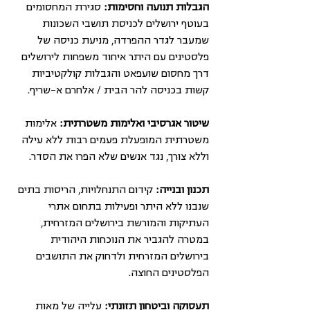
הגבלות תנועה וחסימות: 
סגירת המחסומים 
בעוטף ירושלים לכניסת תושבי השכונות 
שמעבר לגדר ההפרדה, מניעת כניסה של 
פלסטינים עם היתר איחוד משפחות לירושלים 
דרך מחסום שועפאט והגבלות קולקטיביות 
קשות בכניסה להר הבית / אלחרם א-שריף. 
שיטור אגרסיבי ואלימות משטרתית: 
אלימות 
משטרתית המופעלת פעמים רבות ללא עילה 
וללא צורך, נגד אנשים שלא הפרו את הסדר.
תכנון ובנייה:
 קידום התנחלויות, הריסות בתים 
שנבנו ללא היתר ופעילות בתחום אתרי 
העתיקות והמורשת בירושלים המזרחית, 
במטרה להגביר את הנוכחות היהודית 
בירושלים המזרחית ולדחוק את התושבים 
הפלסטינים החוצה.
תעסוקה וביטחון תזונתי:
 עלייה של מאות 