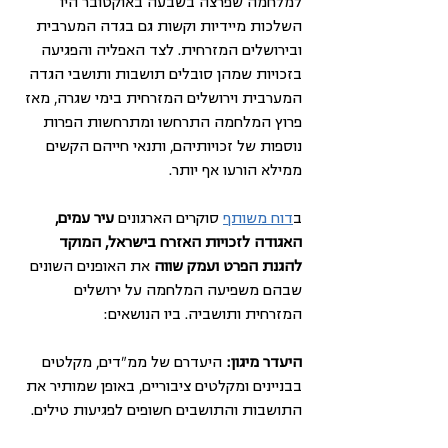
למלחמה שפרצה בשבעה באוקטובר היו 
השלכות מיידיות וקשות גם בגדה המערבית 
ובירושלים המזרחית. לצד האפליה והפגיעה 
בזכויות שמהן סובלים תושבות ותושבי הגדה 
המערבית וירושלים המזרחית בימי שגרה, מאז 
פרוץ המלחמה התרחשו ומתרחשות הפרות 
נוספות של זכויותיהם, ותנאי חייהם הקשים 
ממילא הורעו אף יותר.
ב
דוח משותף
 סוקרים הארגונים 
עיר עמים, 
האגודה לזכויות האזרח בישראל, המוקד 
להגנת הפרט ועמק שווה 
את האופנים השונים 
שבהם משפיעה המלחמה על ירושלים 
המזרחית ותושביה. ביו הנושאים: 
היעדר מיגון: 
היעדרם של ממ"דים, מקלטים 
בבניינים ומקלטים ציבוריים, באופן שמותיר את 
התושבות והתושבים חשופים לפגיעות טילים. 