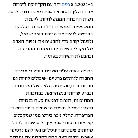
ב-8.4.2024 
פנינו
 יחד עם הקליניקה לזכויות 
אדם בהליך האזרחי באוניברסיטת חיפה לראש 
רשות החברות הממשלתיות, ליועצת 
המשפטית לממשלה וליו"ר ועדת הכלכלה, 
בדרישה לעצור את מכירת דואר ישראל, 
ולפעול קודם כדי להבטיח את זכויות האדם 
של מקבלי השירותים במסגרת ההפרטה 
ובהפעלת השירות בעתיד.
בפנייה טענה
 עו"ד משכית בנדל
 כי מכירת 
החברה לגורמים פרטיים (שיכולים להיות גם 
חברות זרות) והפרטה מלאה של השירותים, 
ובפרט שירותי בנק הדואר, במתכונת 
המתוכננת, תגרום לפגיעה קשה בזכויות 
תושבי ישראל, ובפרט מי שחיים בעוני ותושבי 
הפריפריה. לחלק ניכר ביותר ממי שמקבלים 
קצבאות ביטוח לאומי אין כל אפשרות לקבל 
שירותים פיננסיים דיגיטליים ואין להם כרטיסי 
אשראי, ורבים מאד מהם מקבלים את גמלתם, 