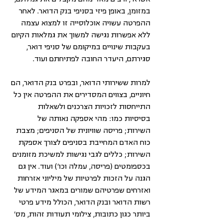
במזומן, באופן פיזי בסניפי בנק הדואר. לאחר 
ההפרטה עשויה אוכלוסייה זו למצוא עצמה 
ללא אפשרות נגישה למשוך את גמלאות הקיום 
בעקבות שינויים במיקומם של סניפי דואר, 
סגירתם, היעדר החובה לפתיחתם ועוד.
למרות ששירותי הדואר, ובפרט בנק הדואר, הם 
חיוניים, בצווים המסדירים את ההפרטה אין כל 
התייחסות לזכויות הצרכנים ולשאלות 
בסיסיות כמו: מהי אספקה נאותה של 
השירות; פריסה שוויונית של הסניפים; מצבת 
כוח האדם המחייבת בסניפים לצורך אספקת 
השירות; כללים לגבי נגישות למשיכת מזומנים 
בכספומטים (פריסה, עמלה וכו') ועוד. אין גם 
הגנה על הזכות לפרטיות של מיליוני אזרחות 
ואזרחים שפרטיהם שמורים במאגר המידע של 
רשות הדואר ובנק הדואר, הכולל מידע פרטי 
ביותר כגון כתובות, צילומי תעודות זהות, מס' 