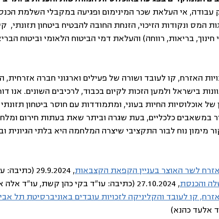
 עבודה, אי העלאת שכר המינימום ופגיעה במקבלי השלמת הכנס
 המס ונקודות הזיכוי, הזנחת החובה להבטיח ביטחון תזונתי,  קי
 חינוך, בריאות, רווחה) והעלאת דמי הביטוח הלאומי וביטוח הבר
יות האזרח, קו לעובד ושורה של פעילים וארגוני חברה אזרחית, ה
וונות בישראל ולמען הזכות לקיום בכבוד, לרכיבים השונים. אנו 
של אוכלוסיות החיות בעוני, ומתמודדות עם חוסר ביטחון תזונתי 
 במשאבים כלכליים, בעת שגרה וביתר שאת בעתות חירום ומלחמ
ר מימון נוח לבור התקציבי שיצרה המלחמה היא בלתי הגיונית וב
האזרח לשר האוצר בעניין הקפאת הקצבאות
, 29.9.2024 (כתיבה: עו"ד משכית בנדל)
לה והכנסת
, 27.10.2024 (כתיבה: עו"ד בקי כהן קשת, עו"ד אלה אלון)
אזרח, קו לעובד והקליניקה לזכויות עובדים באוניברסיטת תל אב