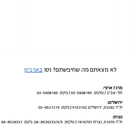
לא מצאתם מה שחיפשתם? נסו
בארכיון
מרכז ארצי:
תל-אביב | טלפון: 03-5608185 | פקס: 03-5608165
ירושלים:
ת"ד 53262, ירושלים 9153102 | פקס: 02-6521219
עשרות מוצרים במיזם "הסל של
לטפל 
נצרת:
ישראל" מסוכנים לבריאות
שנרשמ
ת"ד 51070, נצרת 1616701 | טלפון: 04-8526333/4/5, פקס: 04-8526331