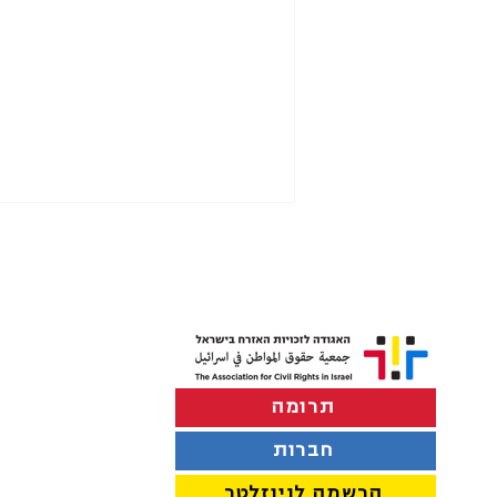
תרומה
סירוב של בנקים להנפיק פנקסי
צ'קים
חברות
הרשמה לניוזלטר