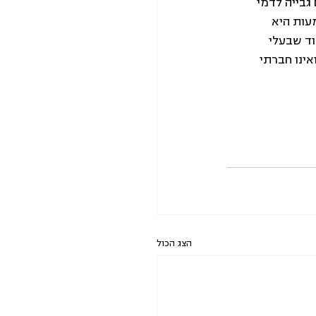
גבייה לדמי 
אומי של מבוטח שאינו עובד יעלו ב-10%. המשמעות היא 
וד שבעלי 
ינו חברתי 
הצג הכול