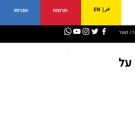
عر
EN
|
תרומה
חברות
רו קשר
כותיה על