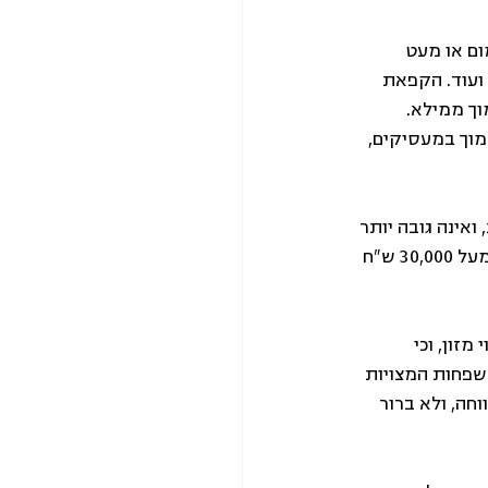
ם או מעט 
ועוד. הקפאת 
ך ממילא. 
וך במעסיקים, 
אינה גובה יותר 
מבעלי הכנסות גבוהות. במקום ההקפאה אפשר היה להוסיף מדרגת מס, למשל, להכנסה מעל 30,000 ש"ח 
זון, וכי 
יטחון תזונתי יועברו למשרד הרווחה. על אף הצורך של למעלה מ-250,000 משפחות המצויות 
חה, ולא ברור 