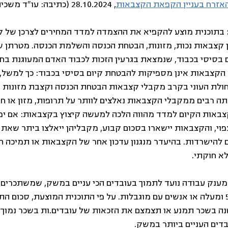
האזרח בעניין הקפאת הקצבאות
, 28.10.2024 (כתיבה: עו"ד משכית בנדל  
 בתוכנית מוצע להקפיא את ההצמדה למדד המחירים לצרכן של ק
ן קצבאות נכות, מזונות, הבטחת הכנסה והשלמת הכנסה. מטרתן ש
 בסיסי בכבוד, שנמצאת בגרעין הזכות לכבוד האדם המעוגנת בחוק
הקצבאות אינן מספיקות להבטחת קיום בסיסי בכבוד: כך למשל, על
ר עתה רבים ממקבלי הקצבאות נאלצים לוותר על תרופות, מזון או ח
צבאות הקיום למדד מהווה הלכה למעשה קיצוץ בקצבאות: אם ימש
י, והקצבאות יישארו בסכום קבוע, מקבליהן ייאלצו ביתר שאת ל
ם להישרדות. בהיעדר מנגנון עדכון אחר של הקצבאות או תמיכה ח
א חוקתי.
מענק עבודה נועד לתמוך בעובדים הכי עניים במשק, שמשתכרים 
והם הורים לילדים, בני 55 ומעלה או אנשים עם מוגבלות. על פי התוכנית המוצעת, סכ
קטנה בשכר תמנע או תצמצם את הזכאות של עובדים.ות בשכר נמוך
בדים העניים ביותר במשק.