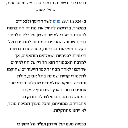
הרס בקריית שמונה, נובמבר 2024. צילום: יוסי זמיר, 
שתיל-סטוק
ב-28.11.2024 
פנינו
 לשר החינוך ולבכירים 
במשרד, בדרישה להחיל את מתווה ההיבחנות 
לבגרות הייעודי למפוני הצפון על כלל תלמידי 
קריית שמונה המפונים. המתווה למפונים כולל 
הקלות מפליגות בבחינות, כמו המרת בחינות 
חיצוניות לפנימיות ושאלונים מותאמים, אך 
למרבה האבסורד הוא חל רק על התלמידים 
שהתפנו לאחד מבתי הספר הייעודיים שהוקמו 
לתלמידי קריית שמונה בתל אביב, אילת 
וטבריה. דווקא התלמידים שנקלטו בבתי ספר 
אחרים ברחבי הארץ, ושבנוסף לעקירה 
הממושכת מביתם נאלצו להתנתק גם 
מחבריהם, ממוריהם, ומכל מערך תמיכה מוכר, 
לא ייהנו מההקלות. 
בפנייה טענו
 יעל זיידמן ועו"ד טל חסין 
כי 