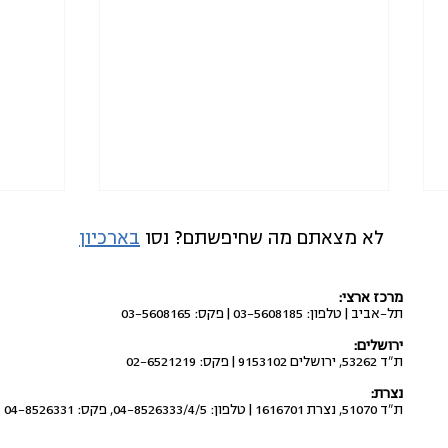
לא מצאתם מה שחיפשתם? נסו
בארכיון
מרכז ארצי:
תל-אביב | טלפון: 03-5608185 | פקס: 03-5608165
ירושלים:
ת"ד 53262, ירושלים 9153102 | פקס: 02-6521219
לעצור את פשיטות המתנחלים
להחזי
נצרת:
ולהפסיק את הענישה
פרות ש
ת"ד 51070, נצרת 1616701 | טלפון: 04-8526333/4/5, פקס: 04-8526331
הקולקטיבית בגדה