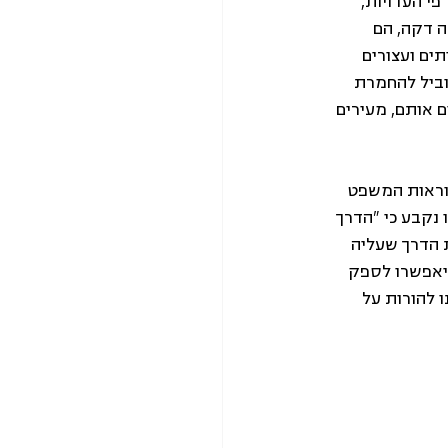
פי העדויות, 
 שמיכה דקה, הם 
ים ועצורים 
וביל להחמרת 
ם אותם, מעירים 
רה את חוק הלוחמים הבלתי חוקיים, התשס"ב–2002 ואת הוראות המשפט 
 נקבע כי "הדרך 
 הדרך שעליה 
יאפשרו לספק 
 להורות על 