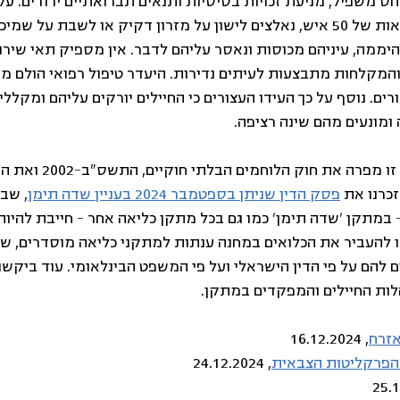
חס משפיל, מניעת זכויות בסיסיות ותנאים תברואתיים ירודים. על 
העצורים מוחזקים במכלאות של 50 איש, נאלצים לישון על מזרון דקיק או לשבת על
יממה, עיניהם מכוסות ונאסר עליהם לדבר. אין מספיק תאי שירות
המקלחות מתבצעות לעיתים נדירות. היעדר טיפול רפואי הולם מ
ים. נוסף על כך העידו העצורים כי החיילים יורקים עליהם ומקללי
ומונעים מהם שינה רציפה. 
בפנייה נטען כי התנהלות זו מפ
כרנו את 
פסק הדין שניתן בספטמבר 2024 בעניין שדה תימן
, שבו
 במתקן 'שדה תימן' כמו גם בכל מתקן כליאה אחר – חייבת להיות
נו להעביר את הכלואים במחנה ענתות למתקני כליאה מוסדרים, ש
להם על פי הדין הישראלי ועל פי המשפט הבינלאומי. עוד ביקשנו
ות החיילים והמפקדים במתקן. 
אזרח
, 16.12.2024
פרקליטות הצבאית
, 24.12.2024