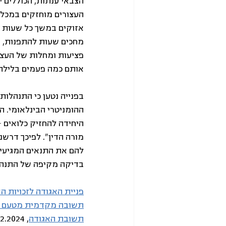
הצבאי ענתות, הכוללים י
אזוקים במשך כל שעות ה
מחכים שעות להתפנות, ו
פציעות ומחלות של העצור
אותם כמה פעמים בלילה 
ההומניטרי הבינלאומי. הז
היחידה להחזיק כלואים –
מורה הדין". לפיכך דרש
להם את התנאים המגיעים 
בדיקה מקיפה של התנהל
פניית האגודה לזכויות ה
תשובה מקדמית מטעם ה
תשובת האגודה
, 25.12.2024