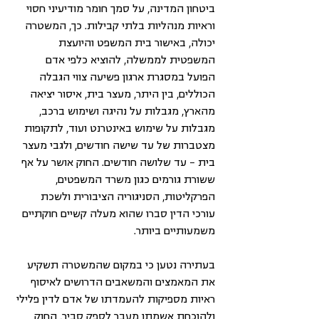
ביטחון המדינה, על סמך חומר מודיעיני חסוי 
וראיות מנהליות בלתי קבילות. כך, המשטרה 
יכולה, באישור בית המשפט והיועצת 
המשפטית לממשלה, להוציא כלפי אדם 
הפועל במסגרת ארגון פשיעה צווי הגבלה 
הכוללים, בין היתר, מעצר בית, איסור יציאה 
מהארץ, מגבלות על נהיגה ושימוש ברכב, 
מגבלות על שימוש באינטרנט ועוד, לתקופות 
מצטברות של עד שישה חודשים, ולגבי מעצר 
בית – עד שלושה חודשים. החוק אושר על אף 
ששורת גורמים כגון משרד המשפטים, 
הפרקליטות, הסניגוריה הציבורית ולשכת 
עורכי הדין סברו שהוא מעלה קשיים חוקתיים 
משמעותיים ביותר.
בעתירה נטען כי במקום שהמשטרה תשקיע 
את המאמצים והמשאבים הדרושים לאיסוף 
ראיות מספיקות להעמדתו של אדם לדין פלילי 
ולהוכחת אשמתו מעבר לספק סביר, החוק 