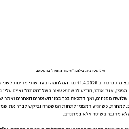
אילוסטרציה. צילום: "תיעוד מחאה" בווטסאפ
בהפגנה שקטה שנערכה בצומת כרכור ב־11.4.2026 נגד המלחמה ובעד שתי מדי
גין, אזק אותו, הודיע לו שהוא עצור בשל “הסתה” ואיים עליו בא
לושה מפגינים, ואף התגאה בכך בפני השוטרים האחרים ואמר ש
. למחרת, כשהגיע המפגין לתחנת המשטרה וביקש לברר את שמו 
שלא מדובר בשוטר אלא במתנדב.