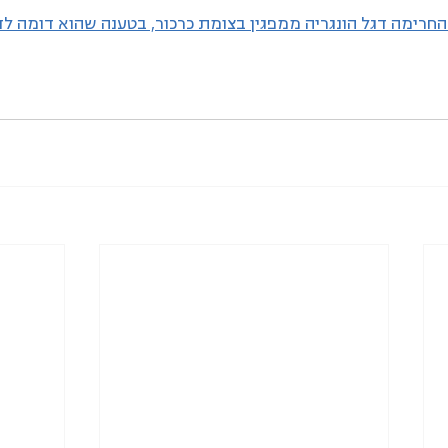
רימה דגל הונגריה ממפגין בצומת כרכור, בטענה שהוא דומה לד