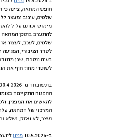
ב־19.4.2026 
פנינו
לבכיר
חופש המחאה, ציינה כי ה
שלטים, עיכוב ומעצר ללא
מימוש זכותם עלול להסת
להתערב בתוכן המחאה רק
שלטים, לעכב, לעצור או
לסדר הציבורי, הפגיעה 
בעיה נוספת, שכן מתנדב
לשוטרי מחוז חוף את הנ
ההפגנה התקיימה בצומת 
להאשים את המפגין, ולט
המרכזי של המחאה, עלול
נעצר, לא נאזק, ושלא נ
ב-10.5.2026
פנינו
 ליוע