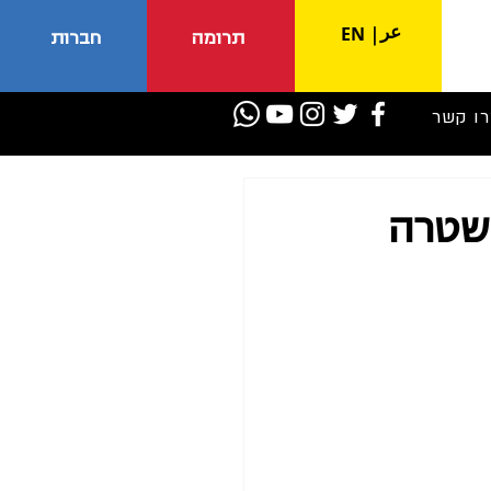
عر
EN
|
תרומה
חברות
רו קשר
משטרה