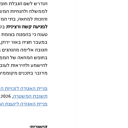
הנדרש לשם הגבלת חופש 
לממשלה ולהנחיות המשטר
והזכות למחאה, בתי המ
לפגיעה קשה ורצינית 
בסד
טענה כי בהפגנה בצומת 
במעבר חציה באור ירוק,
תגובה אלימה מהנהגים ב
בחופש המחאה של המפגינ
להישמע ולהיראות לעובר
מדובר בתכנים מקוממים
פניית האגודה לזכויות 
תשובת המשטרה
, 30.4.2026
פניית האגודה ליועצת 
קישורים: 