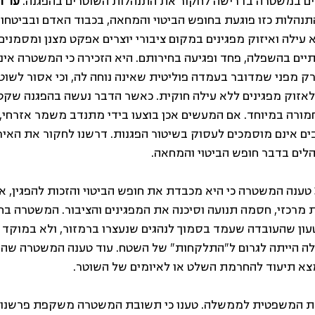
ים במשטרה בדרישה לחקור את התנהלות השוטרים בהפגנה. 
עו"ד
תנהלות כזו פוגעת בחופש הביטוי והמחאה, בכבוד האדם ובביטחון
 עילה ואיזוק מפגינים במקום ציבורי יוצרים אפקט מצנן ומסמנים 
יים בהשפלה, פחד ופגיעה בחירותם. היא הזכירה כי המשטרה אינ
 מפני שמדובר בעמדה פוליטית שאינה נוחה לה, וכי אסור לשוטר
 לאזוק מפגינים ללא עילה חוקית. כאשר הדבר נעשה בהפגנה שקט
חמורה במיוחד. אם המעשים אכן בוצעו בידי מתנדב משמר אזרחי,
ים אינם מוסמכים לעסוק בשיטור הפגנות. דרשנו לחקור את האיר
הלים בדבר חופש הביטוי והמחאה.
בתשובתה מ-30.4.2026 טענה המשטרה כי היא מכבדת את חופש הביטוי והזכות להפגי
מרכזי, חסמה תנועה וסיכנה את המפגינים והציבור. המשטרה ב
עון שהעובדה שעמד בסמוך לנהגים שנעצרו ברמזור, ולא במוקד
ה הייתה לגרום ל"התלקחות" של השטח. עוד טענה המשטרה שהמפ
מצא תיעוד להחרמת השלט או לאיומים של השוטר.
צת המשפטית לממשלה. טענו כי תשובת המשטרה משקפת פרשנות