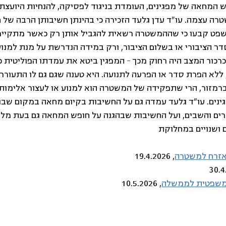
המחאה של מפגינים, העומדת בניגוד לפסיקה, להנחיות היועצת
ה עצמה. עו"ד עדן גלעד הזכירה כי בהינתן חשיבותן הרבה של ח
שפט קבעו כי שההמשטרה רשאית להגביל אותן רק כאשר מתקיימ
ר הציבורי או בשלום הציבור, ורק במידה הנדרשת על מנת למנוע פ
כרכור המצב היה רחוק מכך – המפגין ביטא את עמדתו הפוליטית כ
 ללא הפרת סדר או הפרעה לתנועה. היא טענה שגם גם לו התעורר
רמזור, הרי שתפקידה של המשטרה הוא למנוע או לעצור אלימות כז
ים. עו"ד גלעד עמדה גם על החשיבות בקיום מחאה במקום שבו ה
ים והשבים, ועל החשיבות שבהגנה על חופש המחאה גם בעת מלח
 ושנויים במחלוקת
האזרח למשטרה
, 19.4.2026
המשפטית לממשלה
, 10.5.2026