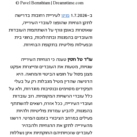
Pavel Bernshtam | Dreamstime.com © 
ב-1.7.2026 
פנינו
לעיריית רחובות בדרישה 
לתקן הנחיות שהופצו לעובדי העירייה, 
שאוסרות באופן גורף על השתתפות העובדות 
והעובדים בהפגנות ובתהלוכות, בחוגי בית 
ובפעילות פוליטית בתקופת הבחירות.
עו"ד טל חסין
 טענה כי הנחיות העירייה 
שגויות, מטעות את העובדים ומייצרות אפקט 
מצנן פסול על חופש הביטוי והמחאה. היא 
הדגישה שהדין מטיל מגבלות רק על בעלי 
תפקידים מסוימים ובנסיבות מוגדרות, ולא על 
כלל עובדי הרשויות המקומיות. רוב עובדות 
ועובדי העירייה, ככל אזרח, רשאים להשתתף 
בהפגנות, להביע עמדות פוליטיות ולהיות 
פעילים במרחב הציבורי בזמנם הפרטי. דרשנו  
מהעירייה לתקן את ההנחיות ולהבהיר 
לעובדים שזכויותיהם החוקתיות אינן נשללות 