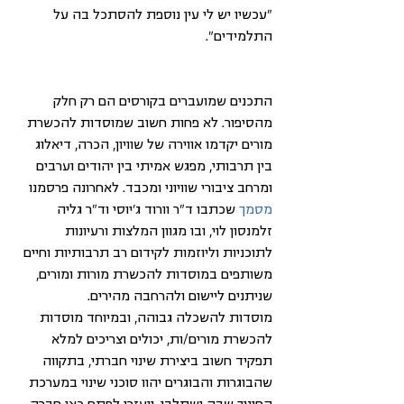
"עכשיו יש לי עין נוספת להסתכל בה על 
התלמידים".
התכנים שמועברים בקורסים הם רק חלק 
מהסיפור. לא פחות חשוב שמוסדות להכשרת 
מורים יקדמו אווירה של שוויון, הכרה, דיאלוג 
בין תרבותי, מפגש אמיתי בין יהודים וערבים 
ומרחב ציבורי שוויוני ומכבד. לאחרונה פרסמנו 
מסמך
 שכתבו ד”ר וורוד ג'יוסי וד”ר גליה 
זלמנסון לוי, ובו מגוון המלצות ורעיונות 
לתוכניות וליוזמות לקידום רב תרבותיות וחיים 
משותפים במוסדות להכשרת מורות ומורים, 
שניתנים ליישום ולהרחבה מהירים.
מוסדות להשכלה גבוהה, ובמיוחד מוסדות 
להכשרת מורים/ות, יכולים וצריכים למלא 
תפקיד חשוב ביצירת שינוי חברתי, בתקווה 
שהבוגרות והבוגרים יהוו סוכני שינוי במערכת 
החינוך שבה ישתלבו, ויעזרו לפתח כאן חברה 