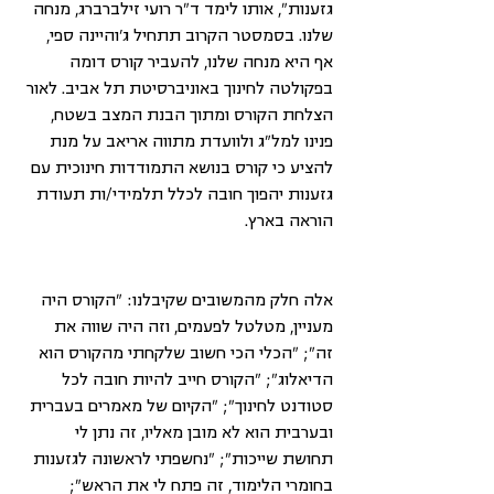
גזענות", אותו לימד ד"ר רועי זילברברג, מנחה 
שלנו. בסמסטר הקרוב תתחיל ג'והיינה ספי, 
אף היא מנחה שלנו, להעביר קורס דומה 
בפקולטה לחינוך באוניברסיטת תל אביב. לאור 
הצלחת הקורס ומתוך הבנת המצב בשטח, 
פנינו למל"ג ולוועדת מתווה אריאב על מנת 
להציע כי קורס בנושא התמודדות חינוכית עם 
גזענות יהפוך חובה לכלל תלמידי/ות תעודת 
הוראה בארץ.
אלה חלק מהמשובים שקיבלנו: "הקורס היה 
מעניין, מטלטל לפעמים, וזה היה שווה את 
זה"; "הכלי הכי חשוב שלקחתי מהקורס הוא 
הדיאלוג"; "הקורס חייב להיות חובה לכל 
סטודנט לחינוך"; "הקיום של מאמרים בעברית 
ובערבית הוא לא מובן מאליו, זה נתן לי 
תחושת שייכות"; "נחשפתי לראשונה לגזענות 
בחומרי הלימוד, זה פתח לי את הראש"; 