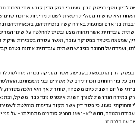
הגשנו בקשה לדיון נוסף בפסק הדין. טענו כי פסק הדין קובע שתי הלכות חד
אחת היא שרשות מנהלית רשאית לשנות מדיניות ארוכת שנים שנ
ות בני אדם ופוגעות באורח קשה בזכויותיהם, בזכאויותיהם וברו
ית עובדתית אשר תהווה מצע ובסיס להחלטה על שינוי המדיניות
ן, שמצאה ביטויה בפסיקה ענפה, ואשר עסקה בסבירות שיקול ה
ו, ועמדה על החובה בגיבוש תשתית עובדתית איתנה בטרם קבל
בפסק הדין מתבטאת בקביעה, אשר מעניקה בכורה מוחלטת לרווח
 על פני רווחתם וזכויותיהם של אסירים ובני משפחתם. ההחלטה,
ברתי של יום השבת כיום משפחה, סותרת אף היא הלכה פסוקה, לפ
רק במידה הנדרשת לצורך השגת אינטרס נוגד כבד  משקל, ובתנא
והחוקתי. טענו, כי פסק דין אשר מקנה עדיפות מוחלטת לשמיר
הכלא – אף שחוק שעות עבודה ומנוחה, התשי"א-1951 החריג סוהרים מתחולתו – 
 עם הלכה זו.