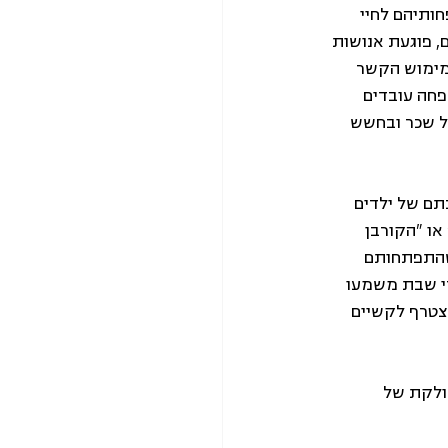
ותיהם לחיי 
, פוגעת אנושות 
 מימוש הקשר 
חה עובדים 
ל שכר ובחשש 
תם של ילדים 
ו "הקורבן 
ושהתפתחותם 
רי שבת משמעו 
צטרף לקשיים 
חולקת של 