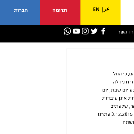
عر
EN
|
תרומה
חברות
רו קשר
ם, כי החל 
אזרח ניהלה 
יום שבת, יום 
ת אינן עובדות 
ר, שלעתים 
ממוקמים במרחק רב ממקום מגוריהם. ההתכתבות עם שירות בתי הסוהר לא צלחה, וביום 3.12.2015 עתרנו 
שונה.