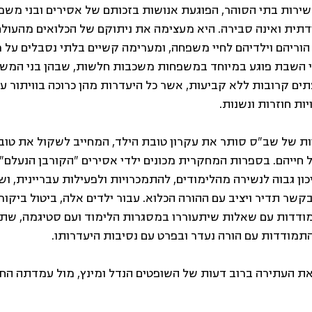
שירות בתי הסוהר, הפוגעת אנושות בזכותם של אסירים ובני משפח
דתית ואינה סבירה. היא מעצימה את ניתוקם של הכלואים מהעולם
, הוריהם וילדיהם לחיי משפחה, ומערימה קשיים בלתי נסבלים על
י השבת פוגע במיוחד במשפחות משכבות חלשות, שבהן בני המשפ
תים קרובות ללא קביעות, אשר כל היעדרות מהן כרוכה בוויתור ע
יות חוזרות ונשנות.
ניות של שב"ס סותר את עקרון טובת הילד, המחייב לשקול את טוב
חייהם. בספרות המחקרית מכונים ילדי אסירים "הקורבן הנעלם" א
ון גבוה לנשירה מהלימודים, להתמכרויות ולפעילות עבריינית, 
קשר תדיר ויציב עם ההורה הכלוא. עבור ילדים אלה, ביטול ביקו
מודדות עם שאלות שיתעוררו במסגרות הלימוד ועם סטיגמה, שת
התמודדות עם הורה נעדר ובפרט עם נסיבות היעדרותו.
 דחה בג"ץ את העתירה ברוב דעות של השופטים הנדל ומינץ, מול עמדתה ה