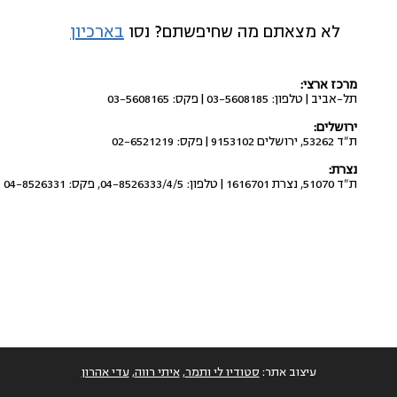
לא מצאתם מה שחיפשתם? נסו
בארכיון
מרכז ארצי:
תל-אביב | טלפון: 03-5608185 | פקס: 03-5608165
ירושלים:
ת"ד 53262, ירושלים 9153102 | פקס: 02-6521219
לבטל את העברת התקציבים
לבטל 
נצרת:
מתוכנית החומש לחברה הערבית
החדש
ת"ד 51070, נצרת 1616701 | טלפון: 04-8526333/4/5, פקס: 04-8526331
למשטרה ולשב"כ
עיצוב אתר:
סטודיו לי ותמר
,
איתי רווה
,
עדי אהרון