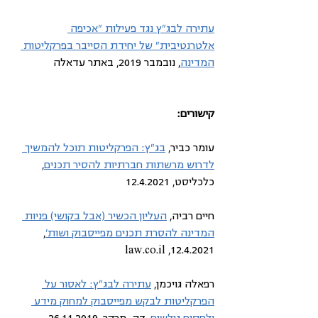
עתירה לבג"ץ נגד פעילות "אכיפה 
אלטרנטיבית" של יחידת הסייבר בפרקליטות 
המדינה
, נובמבר 2019, באתר עדאלה
קישורים:
עומר כביר, 
בג"ץ: הפרקליטות תוכל להמשיך 
לדרוש מרשתות חברתיות להסיר תכנים
, 
כלכליסט, 12.4.2021
חיים רביה, 
העליון הכשיר (אבל בקושי) פניות 
המדינה להסרת תכנים מפייסבוק ושות'
, 
12.4.2021, law.co.il
רפאלה גויכמן, 
עתירה לבג"ץ: לאסור על 
הפרקליטות לבקש מפייסבוק למחוק מידע 