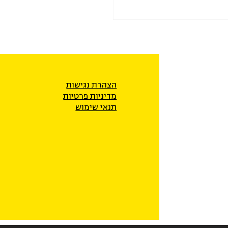
הצהרת נגישות
מדיניות פרטיו
ת
תנאי שימוש
ה התמורות" החדש בנגב –
 כפייה מפלה, שנוסח ללא
 הציבור הבדואי