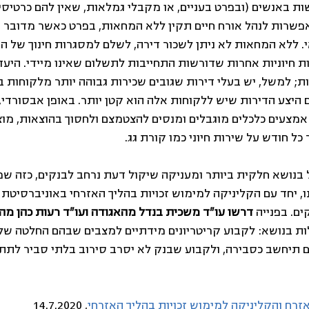
ת באנשים (ובפרט בעניים, או מקבלי גמלאות, שאין להם כרטיסי 
 שנת 2020 אין אפשרות לנהל אורח חיים תקין ללא המחאות, בפרט כאשר מדוב
 ללא המחאות לא ניתן לשכור דירה, לשלם למסגרות חינוך של הי
ת חיוניות אחרות שדורשות התחייבות לתשלום שאינו מיידי. היע
; למשל, יש בעלי דירות שגובים שכירות גבוהה יותר מלקוחות ב
היצע הדירות שיש ללקוחות אלה הוא קטן יותר. באופן אבסורדי, 
אמצעים כלכלים מוגבלים ומנסים להצטמצם ולחסוך בהוצאות, מוצ
כל חודש על שירות חיוני כמו קורת גג.
נושא חלקית ביותר ומעניקה שיקול דעת נרחב לבנקים, כזה שמ
ו, יחד עם הקליניקה למימוש זכויות בהליך האזרחי באוניברסיטת  
ם. בפנייה 
דרשו עו"ד משכית בנדל מהאגודה ועו"ד רעות כהן מה
ת בנושא: לקבוע קריטריונים מידתיים למצבים שבהם החלטה של
 תיחשב כסבירה, ולקבוע שבנק לא יסרב סירוב בלתי סביר לתת 
אזרח והקליניקה למימוש זכויות בהליך האזרחי
, 14.7.2020