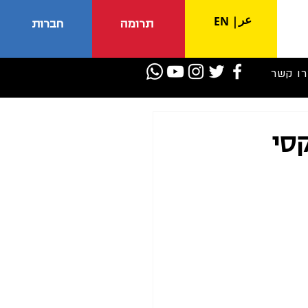
عر
EN
|
תרומה
חברות
רו קשר
קסי