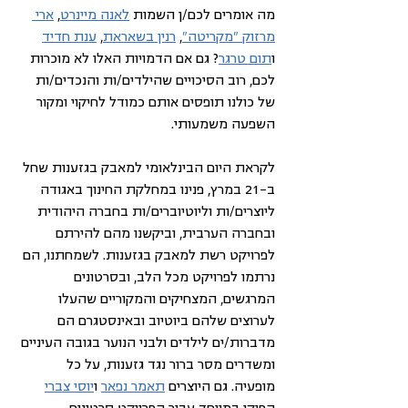
מה אומרים לכם/ן השמות 
לאנה מיינרט
, 
ארי 
מרזוק "מקריטה"
, 
רנין בשאראת
, 
ענת חדיד
ו
תום טרגר
? גם אם הדמויות האלו לא מוכרות 
לכם, רוב הסיכויים שהילדים/ות והנכדים/ות 
של כולנו תופסים אותם כמודל לחיקוי ומקור 
השפעה משמעותי.
לקראת היום הבינלאומי למאבק בגזענות שחל 
ב-21 במרץ, פנינו במחלקת החינוך באגודה 
ליוצרים/ות וליוטיוברים/ות בחברה היהודית 
ובחברה הערבית, וביקשנו מהם להירתם 
לפרויקט רשת למאבק בגזענות. לשמחתנו, הם 
נרתמו לפרויקט מכל הלב, ובסרטונים 
המרגשים, המצחיקים והמקוריים שהעלו 
לערוצים שלהם ביוטיוב ובאינסטגרם הם 
מדברות/ים לילדים ולבני הנוער בגובה העיניים 
ומשדרים מסר ברור נגד גזענות, על כל 
מופעיה. גם היוצרים 
תאמר נפאר
 ו
יוסי צברי
הפיקו במיוחד עבור הפרויקט סרטונים 