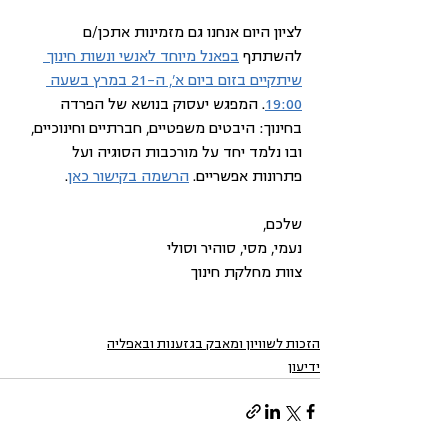
לציון היום אנחנו גם מזמינות אתכן/ם 
להשתתף 
בפאנל מיוחד לאנשי ונשות חינוך 
שיתקיים בזום ביום א', ה-21 במרץ בשעה 
19:00
. המפגש יעסוק בנושא של הפרדה 
בחינוך: היבטים משפטיים, חברתיים וחינוכיים, 
ובו נלמד יחד על מורכבות הסוגיה ועל 
פתרונות אפשריים. 
הרשמה בקישור כאן
.  
שלכם,
נעמי, מסי, סוהיר וסולי
צוות מחלקת חינוך
הזכות לשוויון ומאבק בגזענות ובאפליה
ידיעון