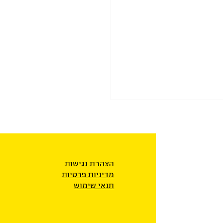
הצהרת נגישות
מדיניות פרטיו
ת
תנאי שימוש
נות לערב את שב"כ בפשיעה
 הערבית