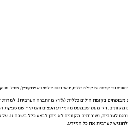
נגד קורונה של קופ"ח כללית, ינואר 2021. צילום: גיא פרנקוביץ', שתיל-סטוק
1.3 מיליון אזרחים ערבים מבוטחים בקופת חולים כללית (71% מהחברה 
 מקוונים, רק מעט שבמעט מהמידע העצום והמקיף שמספקת הק
 לערבית, ושירותים מקוונים לא ניתן לבצע כלל בשפה זו. על כן
הנגיש לערבית את כל המידע. 