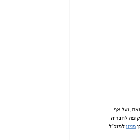
הערבית). למרות זאת, ועל אף 
ופה לחבריה 
 
פנינו
 למנכ"ל 