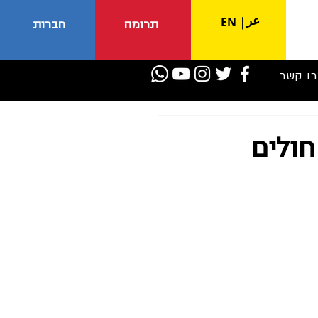
عر
EN
|
תרומה
חברות
רו קשר
חולים