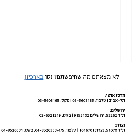
לא מצאתם מה שחיפשתם? נסו
בארכיון
מרכז ארצי:
תל-אביב | טלפון: 03-5608185 | פקס: 03-5608165
ירושלים:
ת"ד 53262, ירושלים 9153102 | פקס: 02-6521219
לבטל את העברת התקציבים
ניסיו
נצרת:
מתוכנית החומש לחברה הערבית
בחברה
ת"ד 51070, נצרת 1616701 | טלפון: 04-8526333/4/5, פקס: 04-8526331
למשטרה ולשב"כ