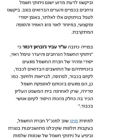
וביקשנו לדעת מדוע ישנם ניתוקי חשמל 
נרחבים בכפרים והערים הבדואים בנגב. ביקשנו 
לטפל בניתוקים אלו לאלתר, באופן יסודי 
ומקצועי, במיוחד לאור מזג האוויר והסופה 
המתקרבת.
בפנייה כתבה 
עו"ד עביר ג'ובראן דכוור
 כי 
"ניתוקי החשמל הנרחבים והיעדר טיפול ראוי, 
יסודי ומהיר של חברת החשמל פוגעים 
בזכויותיהם של התושבים הבדואים לכבוד, 
לקיום בכבוד, לפרנסה, לבריאות ולחינוך. כמו 
כן, הם פוגעים בזכותם לאספקת חשמל 
סדירה, שרק לאחרונה בית המשפט העליון 
הכיר בה כחלק מזכות היסוד לקיום אנושי 
בכבוד."
למחרת 
פנינו
 שוב למנכ"ל חברת החשמל, 
בעקבות תלונות שקיבלנו מתושבים.ות בנצרת 
וביפיע על ניתוקי חשמל של שכונות שלמות 